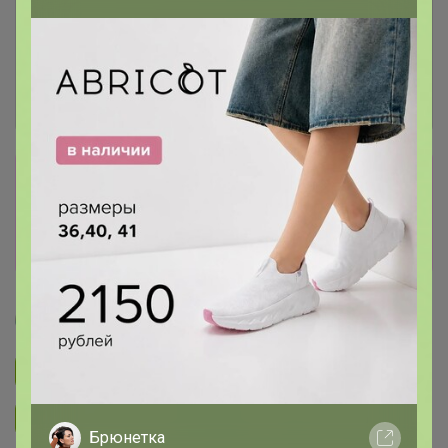
Сбор заказов в данной закупке
завершен
Перейти к текущей закупке
Артемида
Подписаться на закупку
893
Подписаться на организатора
1.7K
Брюнетка