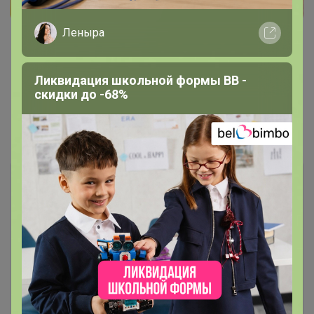
Леныра
Ликвидация школьной формы BB -
скидки до -68%
Показаны записи
1-5
из
5
.
Чтобы ответить или задать вопрос
необходимо авторизоваться на сайте
Это займет меньше минуты