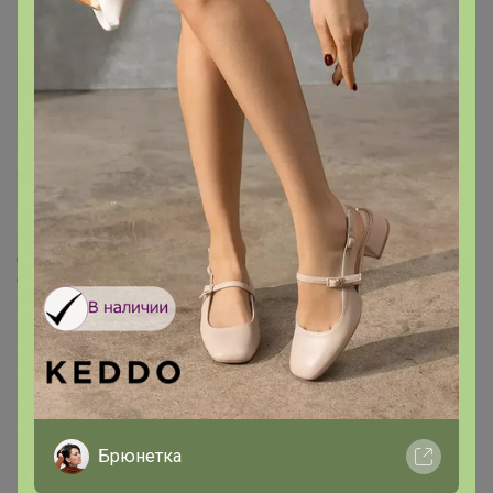
Артемида
Бронзовый организатор
4 марта, 2022 12:32
Мартка Мандарин
, здравствуйте.
Да к сожалению цены растут. Скоро буду выставлять
счет по предыдущей закупке и сразу менять где уже
не актуально.
‌Будут перебой с товаром т.к везут жд. Но грузовые
перевозки закрыли,не выпускают т.к пути все
переполнены все везут сами знаете куда. Очень
печальная ситуация.
Брюнетка