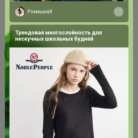
РомашкаХ
Войти
Зарегистрироваться
Трендовая многослойность для
нескучных школьных будней
Реклама
Как здесь все устроено?
Как сделать заказ?
Как получить?
Доставка
Шоурумы
Торговые марки