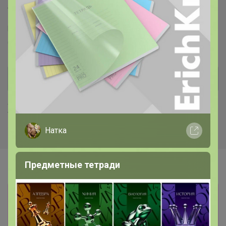
Торговые марки
Puratos™
Италика™
Чудское озеро™
Sen Soy™
COOKING™
Dolce-Rosa™
Баринофф™
Хиты продаж
Натка
Предметные тетради
Информация о заказах доступна
лишь членам клуба