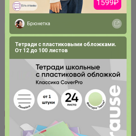
сожалению все остальное мне пришлось
перенести в следующую закупку. Ждем
поступления.
Брюнетка
Описание
Тетради с пластиковыми обложками.
От 12 до 100 листов
Условия участия
Ключевые даты
История проведённых выкупов
Cтраничка организатора
Другие СП организатора Артемида