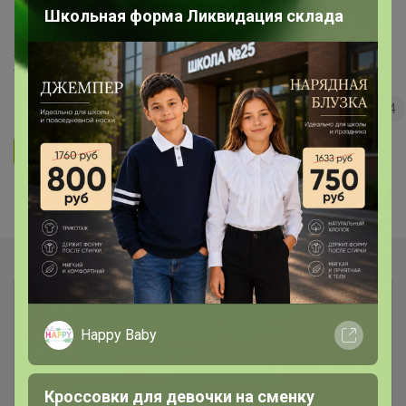
Школьная форма Ликвидация склада
"Сыры, сливки по сказочной цене!"
Холодильник
45
5.0
35.7K
36.3K
3.7K
4
Ответить
Показаны записи
1-5
из
5
.
Happy Baby
Кроссовки для девочки на сменку