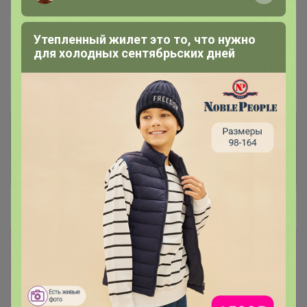
В архиве
Собрано
Утепленный жилет это то, что нужно
—
97 %
для холодных сентябрьских дней
~ 4 дня
Ожидание
Комментарии к лотам
3.7K
Отзывы участников
12K
Новости
Оплата на расчетный счет по реквизитам ИП,
либо куар коду Включила в счет только те
позиции, которые есть на данный момент у
поставщика и согласованы с ценами. К