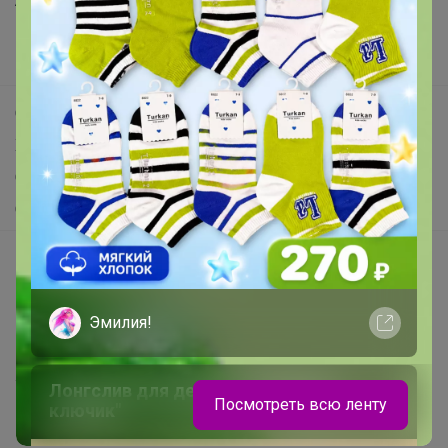
Анонсы
Новости
Поддержка альпак
Самое выгодное
Хиты продаж
Самое желанное
Самое быстрое
Начать зарабатывать с 24-ok
Picabox.ru - Лучшее место для ваших изображений
Эмилия!
Розыгрыш - Генератор случайных чисел
Пульс нашего маркетплейса
Укорачиватель ссылок
Лонгслив для девочки "Золотой
Посмотреть всю ленту
ключик"