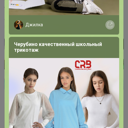
днем включаем - вечером выкупаем оплаченное.
После выкупа ставлю статус "забронировано" не
обращайте на него внимания это нужно мне чтобы не
Джилка
запутаться.
Черубино качественный школьный
трикотаж
Елена1104
Великий магистр