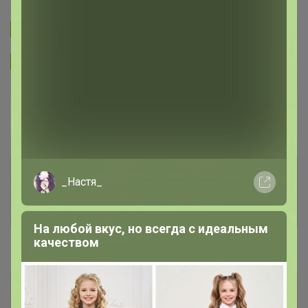
Подписаться на закупку
1.4K
Подписаться на организатора
4.9K
В архиве
Собрано
—
100 %
Комментарии к лотам
3K
_Настя_
Отзывы участников
3.1K
На любой вкус, но всегда с идеальным
качеством
Новости
Недосыл - это то что уже не придет. Сумму
переплаты можно учесть в любой моей СП.