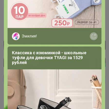
Золотой организатор
20 января, 2022 18:07
Метёлка
, добрый день готово
Эмилия!
Классика с изюминкой - школьные
туфли для девочки TYAGI за 1529
рублей
Юрист