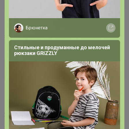
Великий магистр
13 января, 2022 18:52
Брюнетка
Здравствуйте. После оплаты статус заказа изменился
на забронировано. Можно узнать причину?
Стильные и продуманные до мелочей
рюкзаки GRIZZLY
Glamkat
Золотой организатор
13 января, 2022 20:13
Елена1104
, Здраствуйте, пожалуйста прочитайте
условия закупки, чтобы не было сюрпризом что либо:
‌2. ВЫКУПЫ КАЖДЫЙ БУДНИЙ ДЕНЬ, обычно утром и