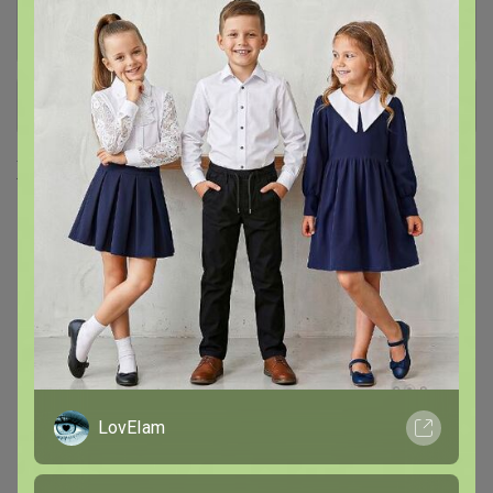
Жакеты
339
+ Ещё 35 каталогов
Хиты продаж
LovEIam