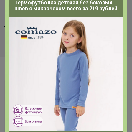
Термофутболка детская без боковых
швов с микрочесом всего за 219 рублей
1 107р
1 920р
-8%
2 091р
Леггинсы
Рубашка
Самые желанные