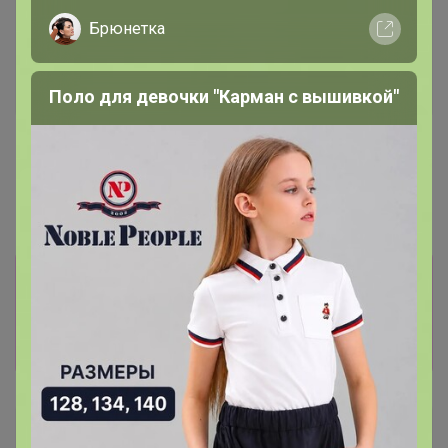
Брюнетка
Поло для девочки "Карман с вышивкой"
1 247,97р
2 505р
-14%
2 916р
Пижама комплект
Джинсы
Информация о заказах доступна
лишь членам клуба
Показать
Елена1104