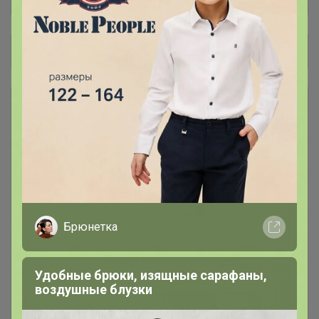
Общий каталог
Блузки, топы
935
Вечерние платья
352
Белье
425
Брюнетка
Брюки
526
Удобные брюки, изящные сарафаны,
воздушные блузки
Джинсы
694