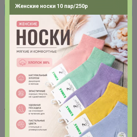
Женские носки 10 пар/250р
Метёлка
Великий магистр
20 января, 2022 17:29
Glamkat
,
‌Здравствуйте. Измените ЦР на Лесопарковую
,пожалуйста.
Glamkat