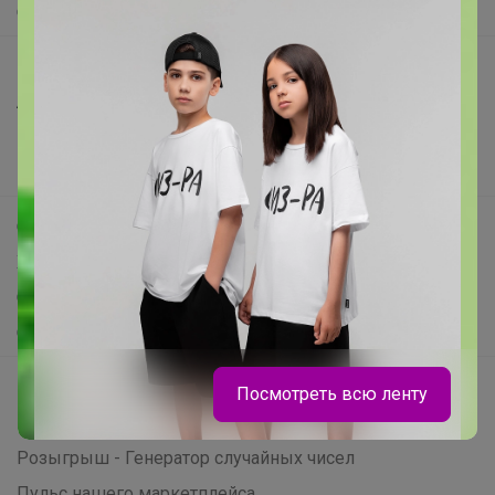
О нас
Все предложения
Анонсы
Новости
Поддержка альпак
Самое выгодное
Хиты продаж
Самое желанное
Самое быстрое
Начать зарабатывать с 24-ok
Посмотреть всю ленту
Picabox.ru - Лучшее место для ваших изображений
Розыгрыш - Генератор случайных чисел
Пульс нашего маркетплейса