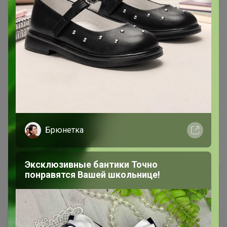
Виртуоз СП
17 февраля, 2022 09:58
Glamkat
, добрый день! Скажите пожалуйста когда
ждём сп? До 23-го февраля не успеет прийти?
1
2
Брюнетка
Показаны записи
1-10
из
20
.
Эксклюзивные бантики Точно
понравятся Вашей школьнице!