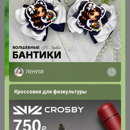
Чтобы ответить или задать вопрос
необходимо авторизоваться на сайте
Это займет меньше минуты
Войти
Зарегистрироваться
ЛЕНУSЯ
Реклама
Кроссовки для физкультуры
Как здесь все устроено?
Как сделать заказ?
Как получить?
Доставка