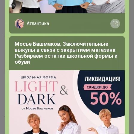
1
14 января, 2022 08:59
Атлантика
Glamkat
, спасибо за пояснение. Извините, что не
заметила этого в условиях СП.
Мосье Башмаков. Заключительные
выкупы в связи с закрытием магазина
Разбираем остатки школьной формы и
S_Alena
обуви
Магистр
17 января, 2022 15:42
Glamkat
, добрый день! Я совсем запуталась по своим
переплатам и перезачетам:( можно как-то
автоматически пересчитать, чтобы в окошке когда
выбираешь с какой закупки сделать перезачет, не
висело там лишних переплат, которые уже учтены в