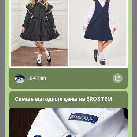
Если не планируете у меня участвовать
оформляйте возврат, заявка под заказом.
Описание
Условия участия
Ключевые даты
LovEIam
История проведённых выкупов
Самые выгодные цены на BROSTEM
Cтраничка организатора
Другие СП организатора Glamkat