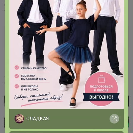
других закупках? Надеюсь понятно описала свою
ситуацию:)
Glamkat
Золотой организатор
17 января, 2022 15:52
S_Alena
, Добрый, у вас так и должно быть например в
сп 233 тренди вы учли переплату и сейчас там ее нет
СЛАДКАЯ