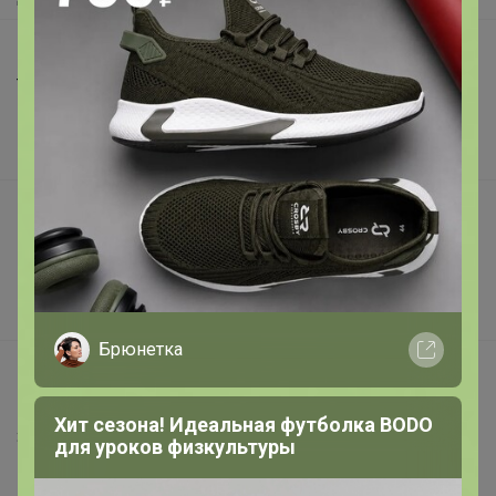
Шоурумы
Торговые марки
Наша команда
В наличии
Подарочные сертификаты
Реклама на сайте
Поставщикам
Вакансии
Брюнетка
support@24-ok.ru
Написать в поддержку
Хит сезона! Идеальная футболка BODO
Защита покупателя
для уроков физкультуры
Помощь