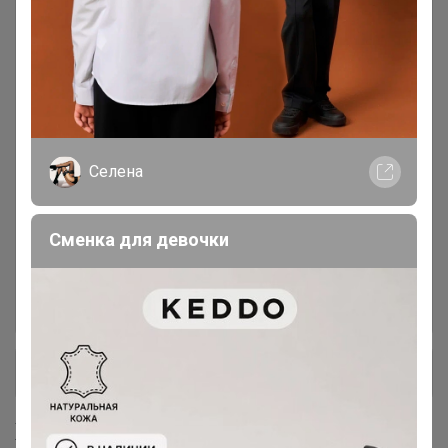
Витамины и Минералы для
58
спорта, фитнеса и здоровья
Омега-3 (Незаменимые жирные
8
кислоты) все формы и
производители
Селена
Для суставов и связок, волос и
24
ногтей
Сменка для девочки
ПРОТЕИН (Высокобелковые
19
смеси) Батончики, Арахисовая
паста
+ Ещё 12 каталогов
Хиты продаж