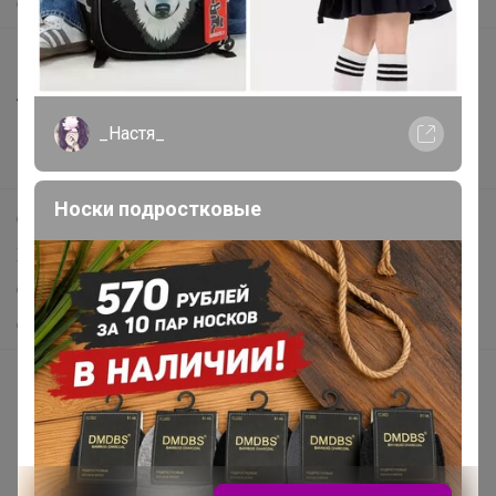
О нас
Все предложения
Анонсы
Новости
_Настя_
Поддержка альпак
Носки подростковые
Самое выгодное
Хиты продаж
Самое желанное
Самое быстрое
Начать зарабатывать с 24-ok
Picabox.ru - Лучшее место для ваших изображений
Розыгрыш - Генератор случайных чисел
Пульс нашего маркетплейса