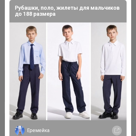
Рубашки, поло, жилеты для мальчиков
до 188 размера
В архиве
Собрано
—
100 %
~ 4 дня
Ожидание
Пристрой
2 лота
Комментарии к лотам
3.4K
Отзывы участников
15.4K
Описание
Еремейка