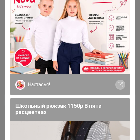
24 декабря, 2021 20:59
Уланова ВВ
Добрый вечер. Если заказать омегу когда прийдет?
Здравствуйте, она в наличии есть.
Настасья!
Школьный рюкзак 1150р В пяти
расцветках
TanjaV