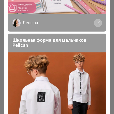
Леныра
Общий каталог
Школьная форма для мальчиков
Ё-батон новый поставщик,
Pelican
29
первый выкуп!
В первые выкупы нужно собрать минималку и
по вашим заказам подобрать позиции, которые
будем держать в наличии ) После нескольких
выкупов будет как вся закупка )
#В наличии
Магний все формы
12