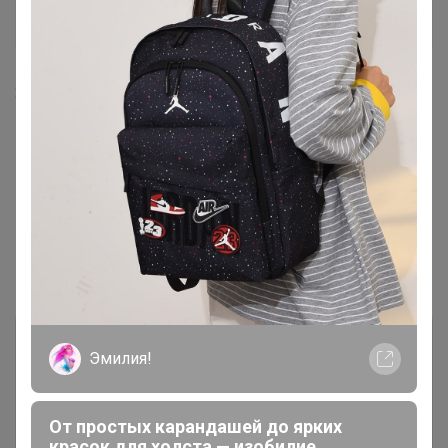
Магистр
28 декабря, 2021 12:30
Бонифаций
, здравствуйте! Можете мое в счет
включить или я опоздала уже?
Показаны записи
1-5
из
5
.
Эмилия!
От простых карандашей до ярких
красок для холста — изобилие