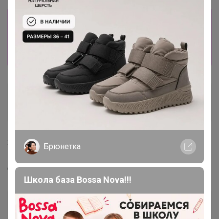
Информация о заказах доступна
лишь членам клуба
Показать
Уланова ВВ
Кандидат в магистры
24 декабря, 2021 16:10
Брюнетка
Добрый вечер. Если заказать омегу когда прийдет?
Школа база Bossa Nova!!!
Бонифаций
Серебряный организатор