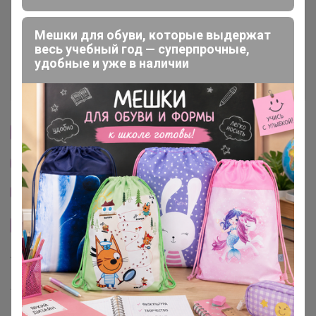
Условия участия
Мешки для обуви, которые выдержат
Ключевые даты
весь учебный год — суперпрочные,
удобные и уже в наличии
История проведённых выкупов
Cтраничка организатора
Другие СП организатора Бонифаций
Тема отзывов
Сайт закупки
Торговые марки
Академия-Т™
Be First™