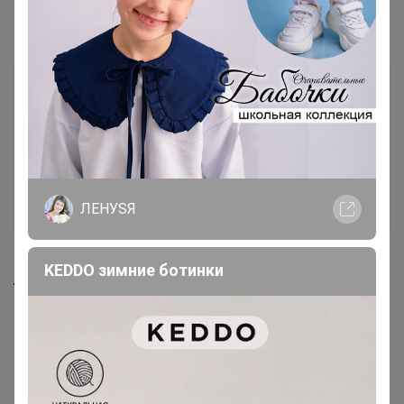
Самые желанные
ЛЕНУSЯ
Срок до 14.03.2027
760р
823р
KEDDO зимние ботинки
Лютеин с ликопином и бета-
Комплексный коллаген с
каротином, 60 капс. NS
гиалуроновой кислотой,
биотином и витамином С
200г, ананас