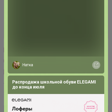
Условия участия
Ключевые даты
История проведённых выкупов
Cтраничка организатора
Другие СП организатора Бонифаций
Натка
Сайт закупки
Распродажа школьной обуви ELEGAMI
Торговые марки
до конца июля
Torrefacto™