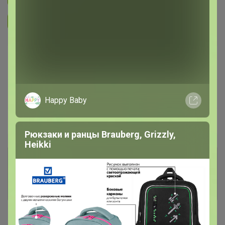
Подписаться на организатора
2.6K
В архиве
Собрано
—
100 %
~ 14 дней
Ожидание
Happy Baby
Пристрой
6 лотов
Рюкзаки и ранцы Brauberg, Grizzly,
Heikki
Комментарии к лотам
1.8K
Отзывы участников
9.8K
Новости