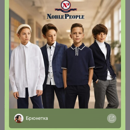
1кг кофе может приходить без фирменной
наклейки. Кофе в этом каталоге под заказ.
Ожидание 12-16 дней с момента включения в
счет
Кофе упаковка 500 граммов.
66
Обновленный дизайн и вес!!!
По умолчанию в начале зерновой кофе, потом
молотый. (Мелкий помол для турки, средний
для кофемашины)
+ Ещё 5 каталогов
Хиты продаж
Брюнетка