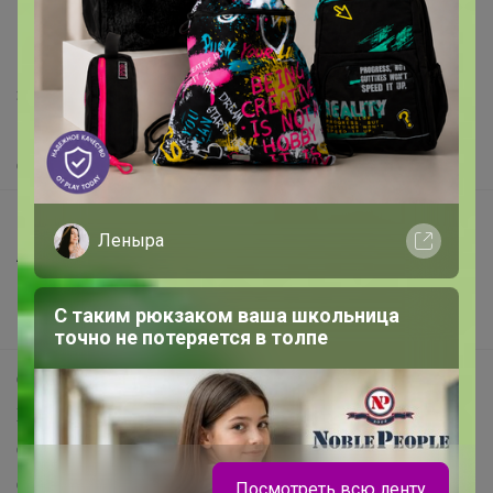
support@24-ok.ru
Написать в поддержку
Защита покупателя
Помощь
О нас
Все предложения
Леныра
Анонсы
Новости
С таким рюкзаком ваша школьница
Поддержка альпак
точно не потеряется в толпе
Самое выгодное
Хиты продаж
Самое желанное
Самое быстрое
Посмотреть всю ленту