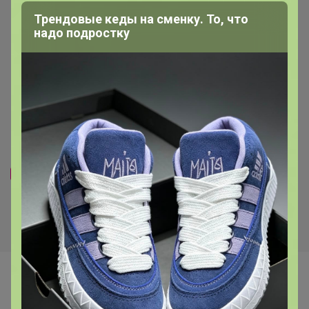
Трендовые кеды на сменку. То, что
надо подростку
Дата обжарки 08.07.2026
Хит
1 653р
1 590р
-29%
2 320р
-24%
2 081р
Кофе Бразилия Сантос 17/18
Кофе Грильяж Карамель с
(шоколадное парфе с
орешками 1000г, Зерно
ореховым кремом) 1000г,
Зерно
Самые желанные