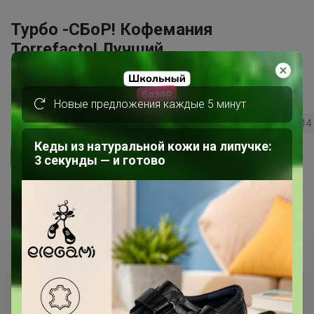
Турбо -СБоР! Кофемания
Torrefacto! Лучший
свежеобжареный кофе от топ
обжарщиков России.
Новые предложения каждые 5 минут
73
5.0
31.8K
15.7K
1.8K
14
Кеды из натуральной кожи на липучке:
Ответить
3 секунды — и готово
1
2
Показаны записи
1-10
из
16
.