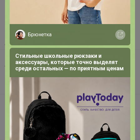
Как здесь все устроено?
Как сделать заказ?
Как получить?
Брюнетка
Доставка
Стильные школьные рюкзаки и
Шоурумы
аксессуары, которые точно выделят
Торговые марки
среди остальных — по приятным ценам
Наша команда
В наличии
Подарочные сертификаты
Реклама на сайте
Поставщикам
Вакансии