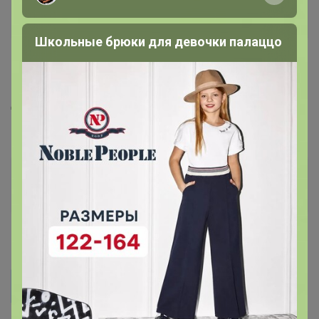
Anton798
Школьные брюки для девочки палаццо
15 декабря, 2021 23:03
Добрый вечер, а то что в наличии по цр раньше 20 не
поедет?
Бонифаций
Серебряный организатор
16 декабря, 2021 10:28
Anton798
Добрый вечер, а то что в наличии по цр раньше 20
не поедет?