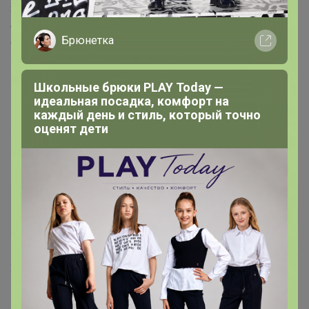
Здравствуйте, уже поехало. Следующий развоз на
следующей неделе - НГ отправки сейчас, надо срочно
Брюнетка
отправлять заказы.
Школьные брюки PLAY Today —
идеальная посадка, комфорт на
каждый день и стиль, который точно
оценят дети
lemon_pie
Гений СП
20 декабря, 2021 12:33
Бонифаций
, здравствуйте. А когда мой заказ в ЦР