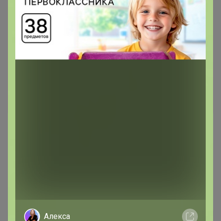
Лот
4
14
26
1 572,85р
ПОДАРОЧНЫЙ НАБОР WINTER COLLECTION
Стоп 10 августа
СУГРЕВЪ и Травники Сибири - уникальный
чайно-этнографический проект - в наличии!
Алекса