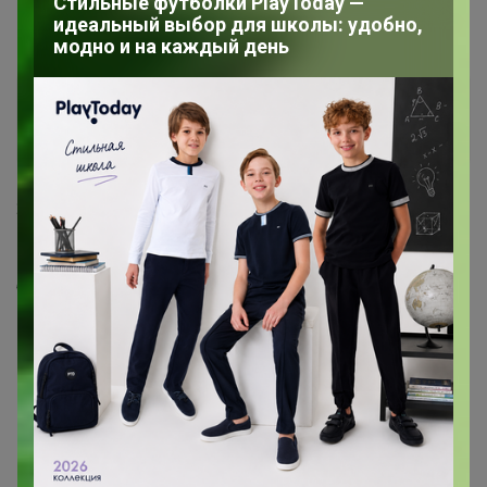
Стильные футболки PlayToday —
идеальный выбор для школы: удобно,
модно и на каждый день
Anton798
22 декабря, 2021 17:42
Ранее так тоже заказывала, привозили отдельно, если
бы не было необходимости сейчас, взяли бы так же не
из нализичия, а мы ждём кофе очень😔
1
2
Показаны записи
1-10
из
16
.