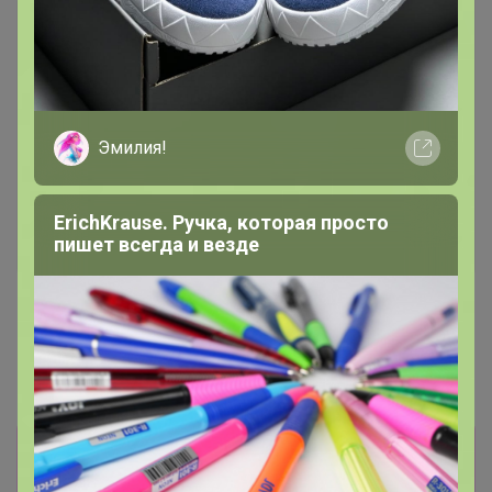
Эмилия!
ErichKrause. Ручка, которая просто
пишет всегда и везде
Попкорн с карамелью
Хит
1 480р
475р
Кофе Бленд Континенталь
Кофе Грильяж карамель с
(Попкорн с карамелью)
орешками 250г, Зерно
1000г, Зерно
Информация о заказах доступна
лишь членам клуба