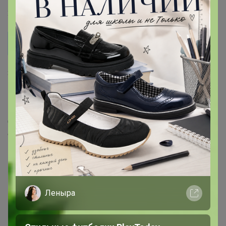
22 декабря, 2021 13:30
Anton798
Добрый вечер, подскажите почему из наличия с 12
декабря так кофе до нас и не доехал?
Здравствуйте, стоп 8го, а ваша оплата 12. Вторая
позиция под заказ, воспринято как - вам привезти все
вместе. Когда из наличия надо, обычно и оплата сразу
после стопа, (как вы видите отправил заказы такие).
Сейчас наверное уже нет смысла одну позицию
отправлять, на днях получаю груз и отправим все
вместе. Подумаю, как сделать чтобы не было
подобного недопонимания..
Леныра