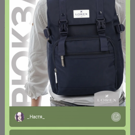
+ Ещё 16 каталогов
Хиты продаж
Цена за 6шт
Цена за 6шт
680,4р
457,2р
Вилка Sapporo столовая 19,5
Ложка Sapporo чайная 14
см, P.L. - Davinci
см, P.L. - Davinci
_Настя_