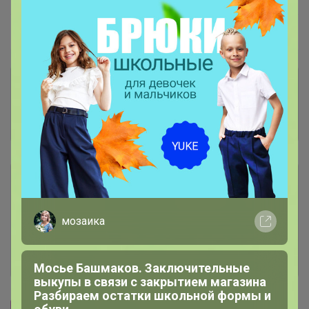
Пристрой
2 лота
Комментарии к лотам
1.5K
Отзывы участников
3.9K
Условия участия
Ключевые даты
мозаика
История проведённых выкупов
Мосье Башмаков. Заключительные
выкупы в связи с закрытием магазина
Разбираем остатки школьной формы и
Cтраничка организатора