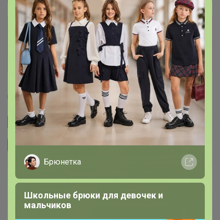
Сбор заказов в данной закупке
завершен
Перейти к текущей закупке
Glamkat
Подписаться на закупку
652
Подписаться на организатора
4.9K
Брюнетка
В архиве
Собрано
—
100 %
Школьные брюки для девочек и
мальчиков
~ 14 дней
Ожидание