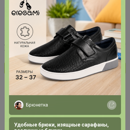
angelkat
Великий магистр
22 ноября, 2021 08:38
Доброе утро. Стакан барный 300 мл, P.L. Proff Cuisine на
сайте 128р. У нас какая цена будет? Минус 30%?
Glamkat
Брюнетка
Золотой организатор
Удобные брюки, изящные сарафаны,