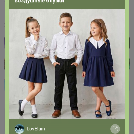
воздушные блузки
1
22 ноября, 2021 09:10
angelkat
, Доброе, если это про пчелок, то там на сайте
уже окончательная акционная цена на нее скидок нет
angelkat
Великий магистр
LovEIam