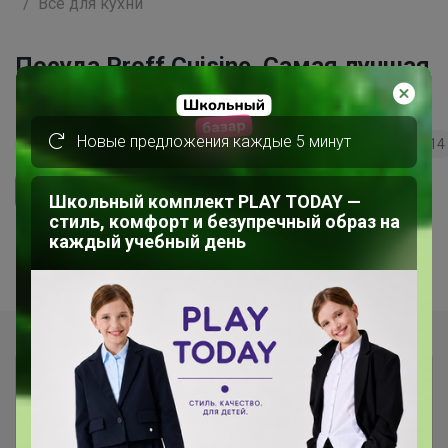
Все для кухни
Посуда Proff Cuisine. Самая лучшая
цена.
Новые предложения каждые 5 минут
17
5.0
13.1K
56.6K
1.5K
14
Ответить
Школьный комплект PLAY TODAY —
стиль, комфорт и безупречный образ на
1
2
каждый учебный день
Показаны записи
1-10
из
17
.