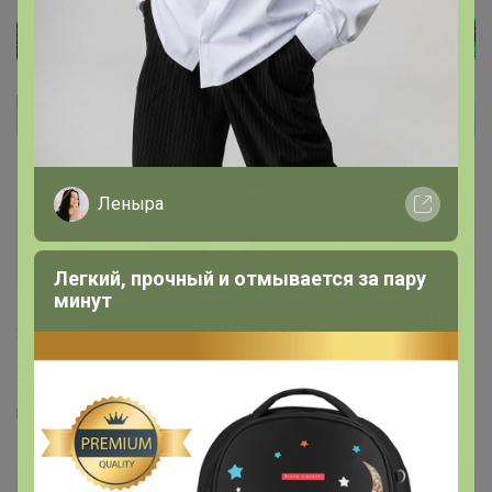
Леныра
ELENA
Магистр
Легкий, прочный и отмывается за пару
минут
20 ноября, 2021 10:20
Glamkat
, добавьте, пожалуйста,
restinternational.ru/catalog/stolovaya_posuda_farf...