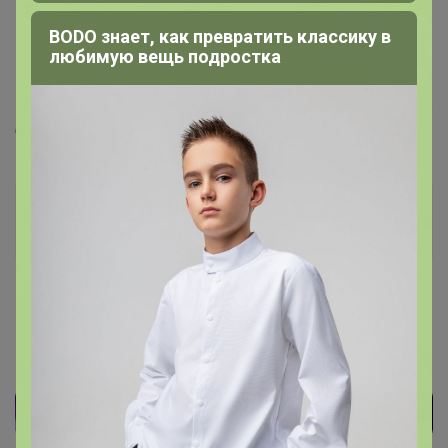
18 ноября, 2021 15:47
BODO знает, как превратить классику в
любимую вещь подростка
обратите, пожалуйста, внимание на комментарий
в заказе. Там изменилась цена на 50%, так что хотелось
бы отказаться.
Glamkat
Золотой организатор
18 ноября, 2021 17:34
R519
, Здравствуйте, да просто удалите