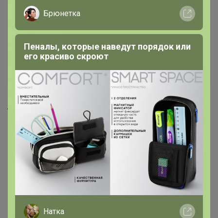
Брюнетка
Пеналы, которые наведут порядок или
его красиво скроют
262,2р
403,8р
Кружка White Fusion 400 мл,
Салатник White Fusion 750
P.L. Proff Cuisine
мл, 15,5 см, P.L. Proff Cuisine
Натка