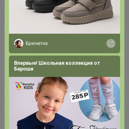
Доставка
Шоурумы
Торговые марки
Наша команда
В наличии
Брюнетка
Подарочные сертификаты
Впервые! Школьная коллекция от
Реклама на сайте
Бароши
Поставщикам
Вакансии
support@24-ok.ru
Написать в поддержку
Защита покупателя
Помощь