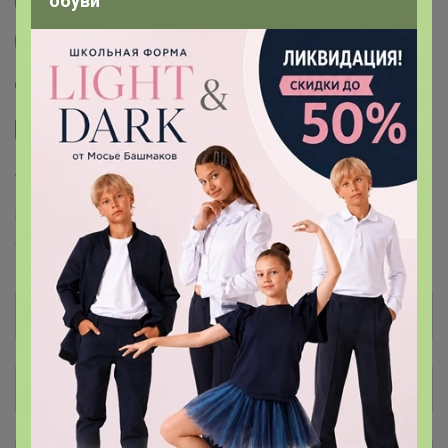
обуви
Другие СП организатора Glamkat
Пристрой организатора Glamkat
Сайт закупки
Торговые марки
P.L. Proff Cuisine™
RCR™
Schott Zwiesel™
Chef&Sommelier™
Общий каталог