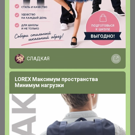
Распродажа "Arel", By Bone
103
ТУРЦИЯ
Распродажа черной линейки P.L.
100
Proff Cuisine
РАСПРОДАЖА!
92
СЛАДКАЯ
Столовая посуда P.L. Proff
1.1K
Cuisine
LOREX Максимум пространства
Минимум нагрузки
Столовый фарфор Aristocrat,
393
Noble
Бокалы штучно. Пивные везем
1
хоть куда, а тонкие только в
Центральном ЦР!