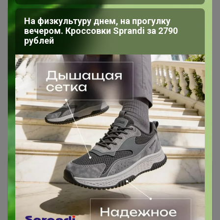
На физкультуру днем, на прогулку
вечером. Кроссовки Sprandi за 2790
рублей
1
2
Показаны записи
1-10
из
17
.