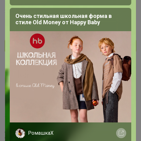
1
22 ноября, 2021 09:13
Очень стильная школьная форма в
стиле Old Money от Нappy Вaby
Glamkat
, все ясно, спасибо!
киви киви
Мастер СП
23 ноября, 2021 16:33
Добрый день, подскажите у этой тарелки цвет
РомашкаХ
бирюзовый или голубой