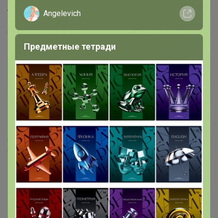
Artemida
, Добрый день. Подскажите, а будет ещё:
Angelevich
«Бумага для выпекания 38*50м с 2сторонней
силиконизацией Горница, коричн, рул»
Предметные тетради
Артемида
Бронзовый организатор
9 октября, 2021 12:56
SVETLANAALL
, Здравствуйте. Да будет,через 2 недели
обещал поставщик 🙂