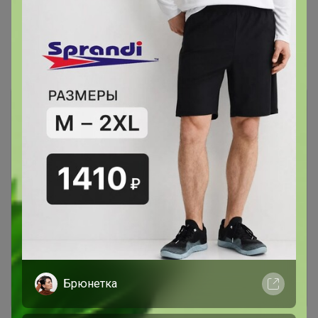
Показаны записи
1-6
из
6
.
Чтобы ответить или задать вопрос
необходимо авторизоваться на сайте
Это займет меньше минуты
Войти
Зарегистрироваться
Брюнетка