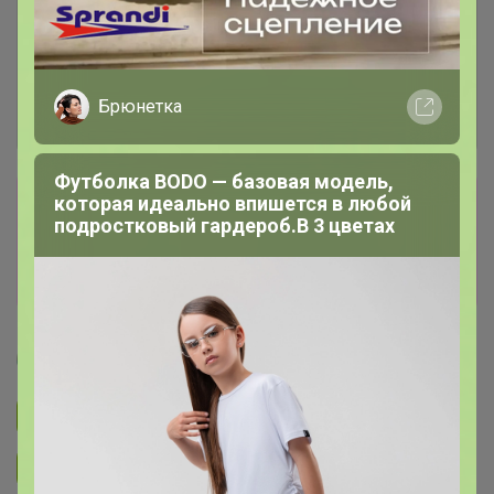
Брюнетка
Футболка BODO — базовая модель,
Сбор заказов в данной закупке
которая идеально впишется в любой
подростковый гардероб.В 3 цветах
завершен
Перейти к текущей закупке
Артемида
Подписаться на закупку
893
Подписаться на организатора
1.7K