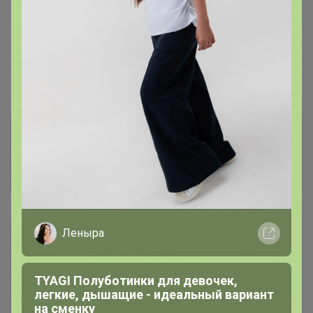
В архиве
Собрано
—
100 %
~ 5 дней
Ожидание
Комментарии к лотам
3.7K
Отзывы участников
12K
Леныра
Описание
Условия участия
TYAGI Полуботинки для девочек,
легкие, дышащие - идеальный вариант
на сменку