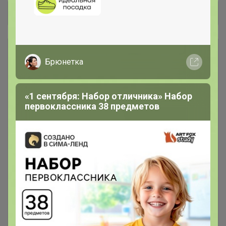
Общий каталог
*** КОФЕ В ЗЕРНАХ ***
1
Брюнетка
### Личная передача ###
1
«1 сентября: Набор отличника» Набор
первоклассника 38 предметов
Консервация
7
Лапша, макароны, фунчоза
16
Масло кокосовое, оливковое,
4
кунжутное, фритюрное
Мука панировочная, сухари,
7