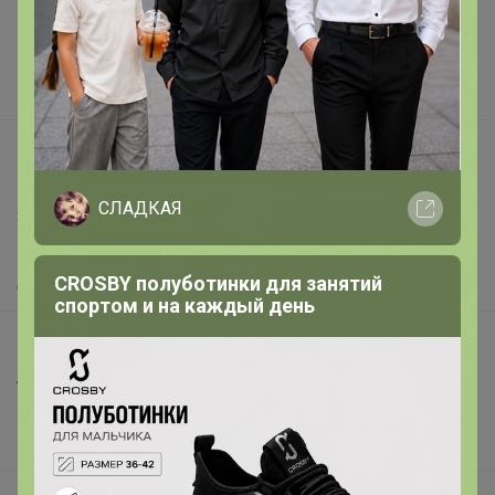
Реклама на сайте
Поставщикам
Вакансии
support@24-ok.ru
Написать в поддержку
СЛАДКАЯ
Защита покупателя
Помощь
CROSBY полуботинки для занятий
О нас
спортом и на каждый день
Все предложения
Анонсы
Новости
Поддержка альпак