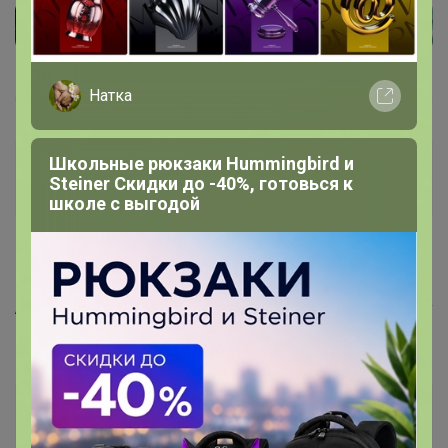
Натка
Школьные рюкзаки Hummingbird и
Lenchiboyka
Steiner Скидки до -40%, готовься к
Фанат СП
школе с выгодой
10 октября, 2021 10:34
Artemida
,здравствуйте. Подскажите пожалуйста я могу
в эту же закупку заказать ещё шоколалные дропсы?
Артемида
Бронзовый организатор