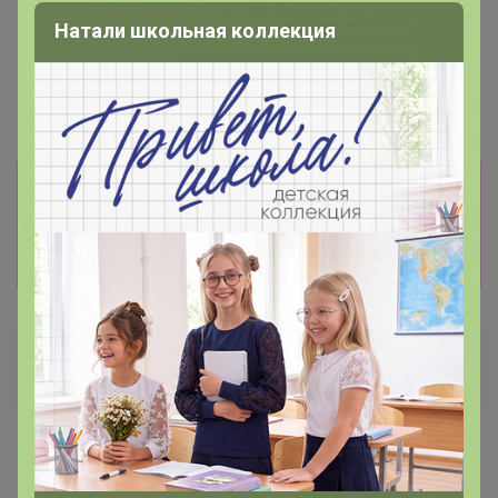
д/шок.кекса 1 кг
83р
Натали школьная коллекция
Крахмал кукурузный Амилко
1кг
Информация о заказах доступна
лишь членам клуба
Показать
SVETLANAALL
Магистр
9 октября, 2021 12:13