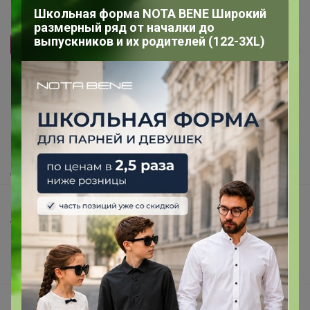
Школьная форма NOTA BENE Широкий
размерный ряд от началки до
выпускников и их родителей (122-3XL)
Реклама
Как здесь все устроено?
Как сделать заказ?
Как получить?
Доставка
Шоурумы
Торговые марки
Наша команда
В наличии
Подарочные сертификаты