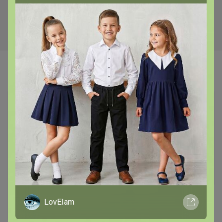
Боу де Кежо), 1 кг
коричн/белая, рул
Самые желанные
Хит
376р
LovEIam
ТЕГРАЛ МОЙСТ
Хит
ШОКОЛАДНЫЙ КЕЙК смесь