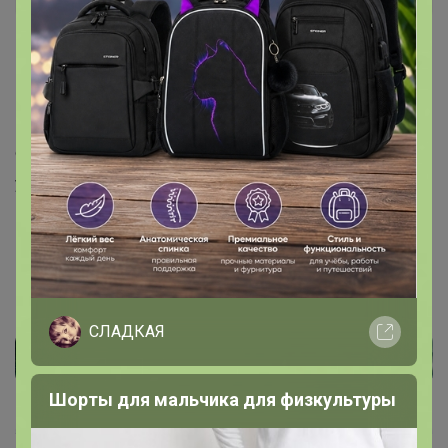
10 октября, 2021 13:11
Lenchiboyka
, Здравствуйте. Если Вы говорите именно
по эту 35 закупку,то да конечно. В этой закупке стоп 13
октября. И Вы можете корректировать свой заказ,как
угодно до этого числа
СЛАДКАЯ
Шорты для мальчика для физкультуры