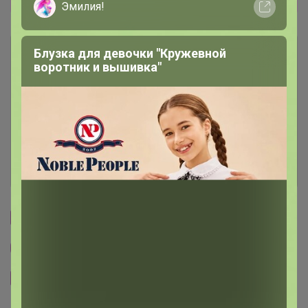
Эмилия!
Описание
Блузка для девочки "Кружевной
воротник и вышивка"
Условия участия
Ключевые даты
История проведённых выкупов
Cтраничка организатора
Другие СП организатора Артемида
Сайт закупки