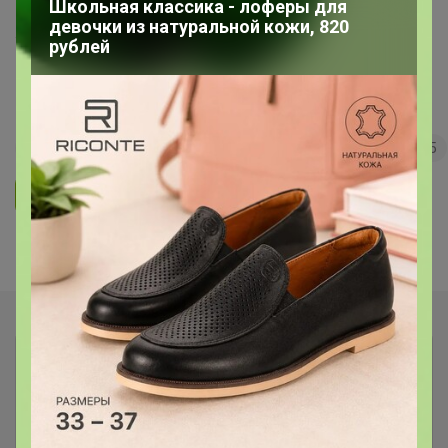
Школьная классика - лоферы для
девочки из натуральной кожи, 820
***Кондитерская витрина*** Всё
рублей
для кондитеров и любителей
вкусно поесть!
34
5.0
35.7K
36.3K
3.7K
5
Ответить
Показаны записи
1-4
из
4
.