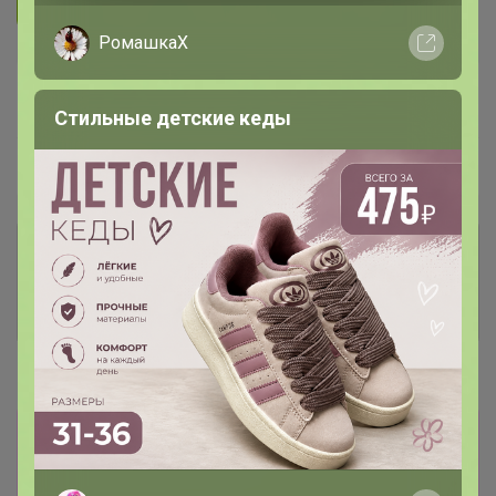
Подписаться на организатора
1.7K
РомашкаХ
В архиве
Собрано
—
100 %
Стильные детские кеды
~ 5 дней
Ожидание
Комментарии к лотам
3.7K
Отзывы участников
12K
Новости
К сожалению нет сейчас бумаги для
выпекания, появится не раньше чем через 2
недели.