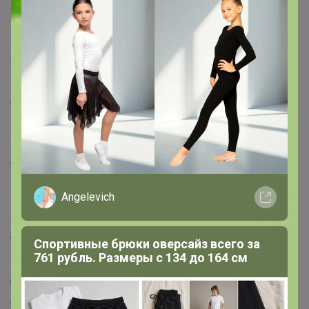
support@24-ok.ru
Написать в поддержку
Защита покупателя
Помощь
О нас
Все предложения
Анонсы
Новости
Angelevich
Поддержка альпак
Самое выгодное
Спортивные брюки оверсайз всего за
761 рубль. Размеры с 134 до 164 см
Хиты продаж
Самое желанное
Самое быстрое