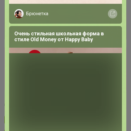
Брюнетка
Очень стильная школьная форма в
стиле Old Money от Нappy Вaby
Сбор заказов в данной закупке
завершен.
К сожалению организатор еще не открыл
новую. Подпишитесь на новости закупки,
чтобы быть в курсе её открытия!
Артемида
Подписаться на закупку
893