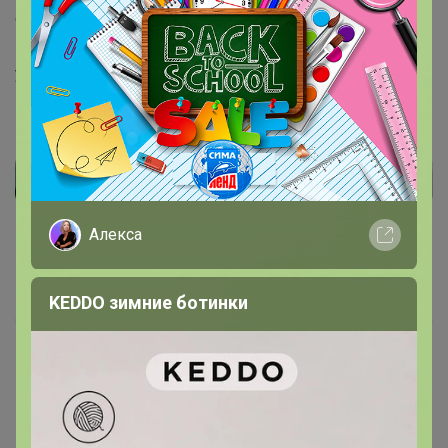
оформить возврат, я верну денежку. Поставьте лайки
на песто и томаты и как они откроются Вам придет
уведомления
Алекса
KEDDO зимние ботинки
Показаны записи
1-4
из
4
.