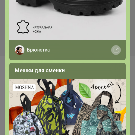
370р
338р
Смесь Сырная для
Бумага для выпекания
приготовления хлебо-
38*50м с 2сторонней
булочных изделий (аналог
силиконизацией Горница,
Боу де Кежо), 1 кг
коричн/белая, рул
Брюнетка
Самые желанные
Мешки для сменки