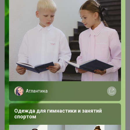
Как здесь все устроено?
Как сделать заказ?
Как получить?
Доставка
Шоурумы
Торговые марки
Наша команда
В наличии
Атлантика
Подарочные сертификаты
Реклама на сайте
Одежда для гимнастики и занятий
Поставщикам
спортом
Вакансии