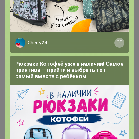
Хит
376р
ТЕГРАЛ МОЙСТ
Хит
ШОКОЛАДНЫЙ КЕЙК смесь
д/шок.кекса 1 кг
83р
Крахмал кукурузный Амилко
Cherry24
1кг
Рюкзаки Котофей уже в наличии! Самое
приятное — прийти и выбрать тот
самый вместе с ребёнком
Информация о заказах доступна
лишь членам клуба
Показать
Суховий
Виртуоз СП