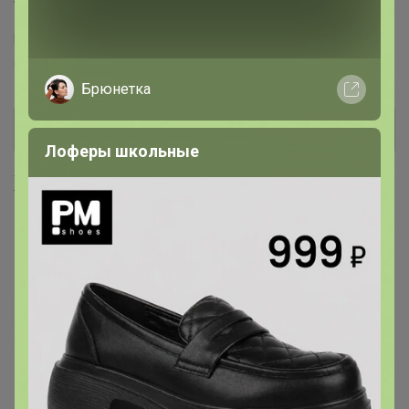
Торговые марки
Puratos™
Италика™
Чудское озеро™
Sen Soy™
COOKING™
Dolce-Rosa™
Баринофф™
Брюнетка
Лоферы школьные
Хиты продаж
Хит
Скидка