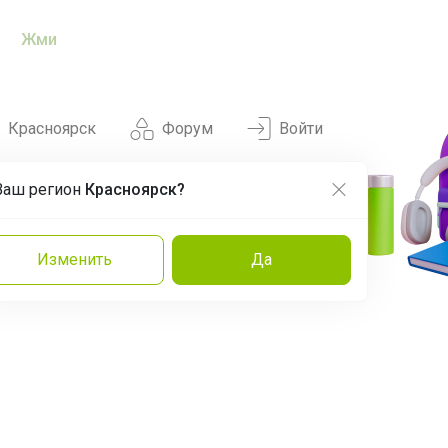
Жми
Красноярск
Форум
Войти
Ваш регион
Красноярск?
Нравится
Заказы
Изменить
Да
и
Команда
Торговые марки
Эксперты