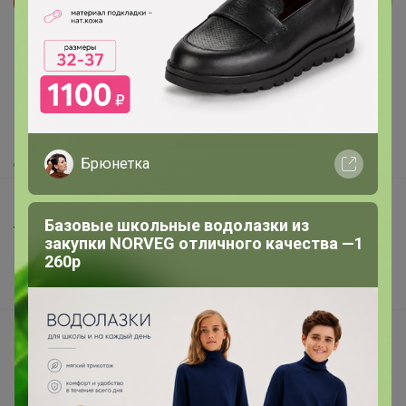
Реклама
Как здесь все устроено?
Как сделать заказ?
Как получить?
Доставка
Брюнетка
Шоурумы
Базовые школьные водолазки из
Торговые марки
закупки NORVEG отличного качества —1
260р
Наша команда
В наличии
Подарочные сертификаты
Реклама на сайте
Поставщикам