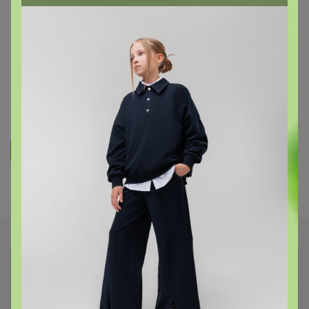
ОДЕЖДА ДЛЯ ДЕТЕЙ
СП 11 "HAPPY LAMA" - Стильный
ребенок - счастливая мама!
РАСПРОДАЖА!
1.9K
5.9K
239
8
Ответить
Показаны записи
1-3
из
3
.