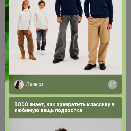
Вакансии
support@24-ok.ru
Написать в поддержку
Защита покупателя
Помощь
О нас
Все предложения
Анонсы
Леныра
Новости
Поддержка альпак
BODO знает, как превратить классику в
любимую вещь подростка
Самое выгодное
Хиты продаж