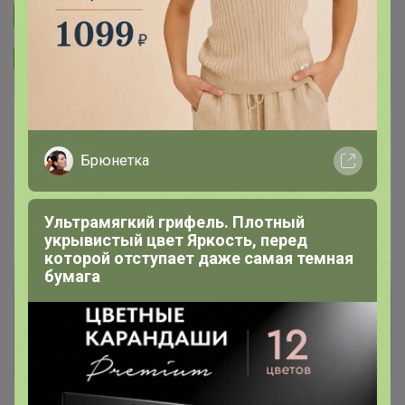
Подписаться на закупку
394
Подписаться на организатора
1.7K
В архиве
Собрано
—
100 %
Брюнетка
~ 8 дней
Ожидание
Ультрамягкий грифель. Плотный
укрывистый цвет Яркость, перед
Пристрой
1 лот
которой отступает даже самая темная
бумага
Комментарии к лотам
239
Отзывы участников
443