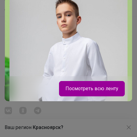
Самое желанное
Самое быстрое
Начать зарабатывать с 24-ok
Picabox.ru - Лучшее место для ваших изображений
Розыгрыш - Генератор случайных чисел
Пульс нашего маркетплейса
Укорачиватель ссылок
Посмотреть всю ленту
Ваш регион
Красноярск?
Продолжая использовать этот сайт и нажимая кнопку
«Принять», вы даёте согласие на обработку файлов