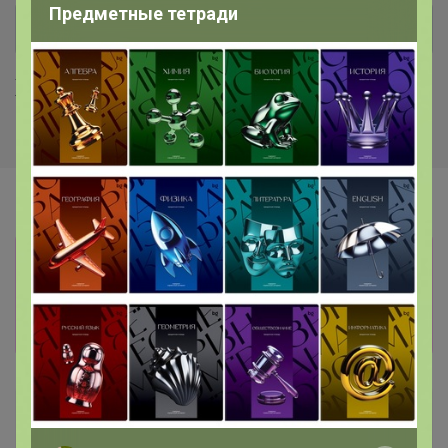
Предметные тетради
Хиты продаж
Информация о заказах доступна
лишь членам клуба
Показать
Артемида
Бронзовый организатор