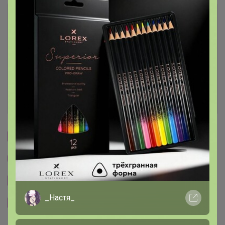
Описание
Условия участия
Ключевые даты
История проведённых выкупов
Cтраничка организатора
Другие СП организатора Артемида
Сайт закупки
_Настя_
Размерная сетка