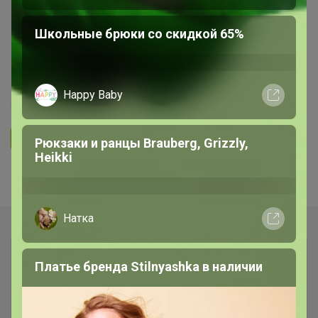
СП 22 ***Кондитерская витрина***
Школьные брюки со скидкой 65%
Всё для кондитеров и любителей
вкусно поесть!
Happy Baby
5.0
35.7K
36.3K
3.7K
5
Ответить
Рюкзаки и ранцы Brauberg, Grizzly,
Heikki
Показаны записи
1-5
из
5
.
Натка
Платье бренда Stilnyashka в наличии