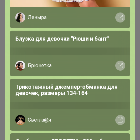
Леныра
В архиве
Собрано
—
100 %
Блузка для девочки "Рюши и бант"
~ 5 дней
Ожидание
Брюнетка
Комментарии к лотам
3.7K
Отзывы участников
12K
Трикотажный джемпер-обманка для
девочек, размеры 134-164
Описание
Светла@я
Условия участия