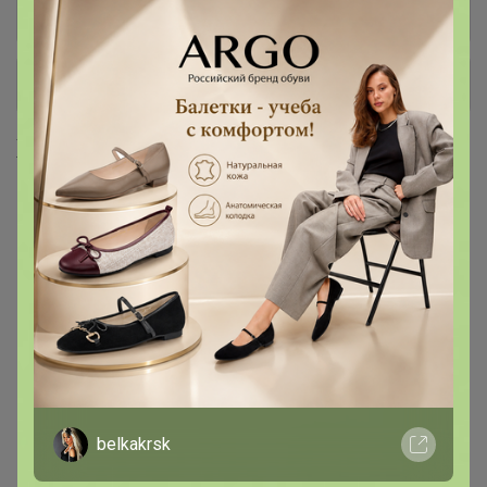
Мука панировочная, сухари,
7
+ Ещё 28 каталогов
Хиты продаж
Хит
Скидка
370р
338р
belkakrsk
Смесь Сырная для
Бумага для выпекания
приготовления хлебо-
38*50м с 2сторонней