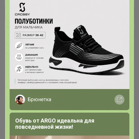
Общий каталог
*** КОФЕ В ЗЕРНАХ ***
1
### Личная передача ###
1
Консервация
7
Лапша, макароны, фунчоза
16
Брюнетка
Масло кокосовое, оливковое,
4
Обувь от ARGO идеальна для
кунжутное, фритюрное
повседневной жизни!