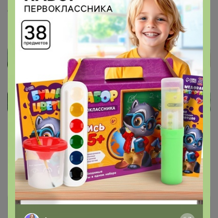
сортировочный цр поедет 22 июля.
Показаны записи
1-5
из
5
.