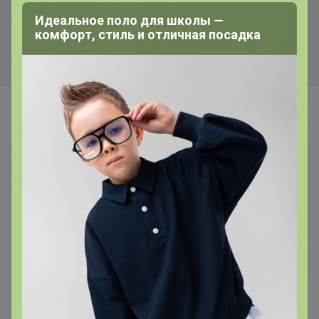
булочных изделий (аналог
силиконизацией Горница,
Боу де Кежо), 1 кг
коричн/белая, рул
Идеальное поло для школы —
комфорт, стиль и отличная посадка
Самые желанные
Хит
376р
ТЕГРАЛ МОЙСТ