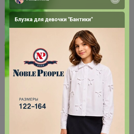
Как сделать заказ?
Как получить?
Блузка для девочки "Бантики"
Доставка
Шоурумы
Торговые марки
Наша команда
В наличии
Подарочные сертификаты
Реклама на сайте
Поставщикам
Вакансии
support@24-ok.ru
Написать в поддержку