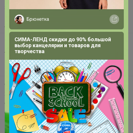
Защита покупателя
Помощь
Брюнетка
О нас
СИМА-ЛЕНД скидки до 90% большой
Все предложения
выбор канцелярии и товаров для
Анонсы
творчества
Новости
Поддержка альпак
Самое выгодное
Хиты продаж
Самое желанное
Самое быстрое
Начать зарабатывать с 24-ok