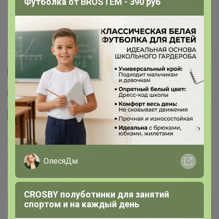
Футболка от BROSTEM - 390 руб
Ключевые даты
История проведённых выкупов
Cтраничка организатора
Другие СП организатора Артемида
Сайт закупки
Торговые марки
Puratos™
Италика™
Чудское озеро™
Sen Soy™
ОлесяДм
COOKING™
Dolce-Rosa™
Баринофф™
CROSBY полуботинки для занятий
спортом и на каждый день