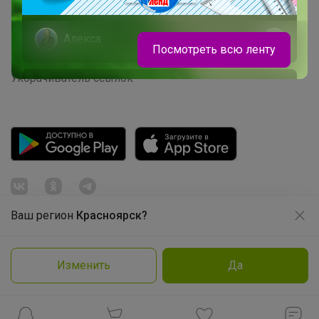
Picabox.ru - Лучшее место для ваших изображений
Розыгрыш - Генератор случайных чисел
Алекса
Посмотреть всю ленту
Пульс нашего маркетплейса
Укорачиватель ссылок
Именные термонаклейки на одежду
для детского сада, школы, секций
Ваш регион
Красноярск?
Продолжая использовать этот сайт и нажимая кнопку
«Принять», вы даёте согласие на обработку файлов
cookie
© ООО "Лявита", ОГРН 1122468054070, 2012 - 2026
Изменить
Да
Подробнее
Принять
Политика конфиденциальности
Cоглашение пользователя