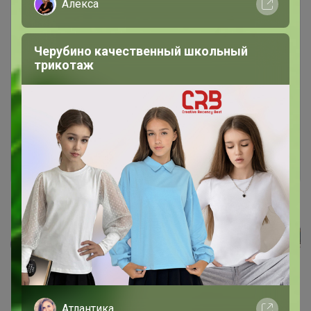
Алекса
Черубино качественный школьный
трикотаж
Чтобы ответить или задать вопрос
необходимо авторизоваться на сайте
Это займет меньше минуты
Войти
Зарегистрироваться
Реклама
Как здесь все устроено?
Атлантика