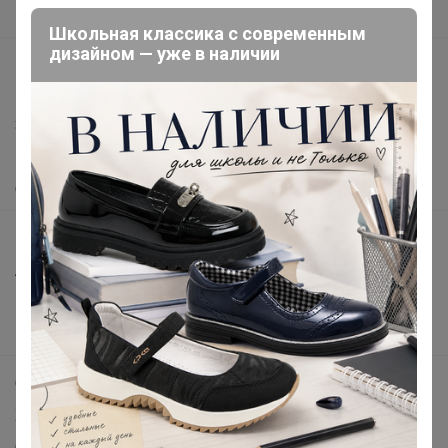
Вакансии
Школьная классика с современным
дизайном — уже в наличии
support@24-ok.ru
Написать в поддержку
Защита покупателя
Помощь
О нас
Все предложения
Анонсы
Новости
Поддержка альпак
Самое выгодное
Хиты продаж
Самое желанное