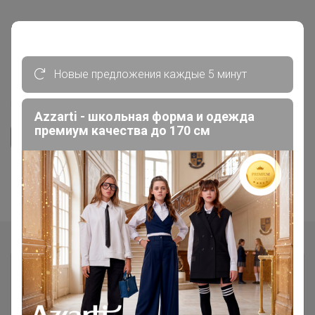
СП47 Кофемания Torrefacto!
Свежеобжареный кофе, вкус -
который сносит крышу!
Новые предложения каждые 5 минут
5.0
31.8K
15.7K
1.8K
14
Azzarti - школьная форма и одежда
премиум качества до 170 см
Ответить
1
2
Показаны записи
1-10
из
11
.