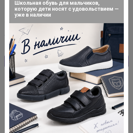
Серебряный организатор
Школьная обувь для мальчиков,
которую дети носят с удовольствием —
уже в наличии
9 июня, 2021 13:56
Wornata
, Здравствуйте, это глюк.
yuliashka2009
Великий магистр