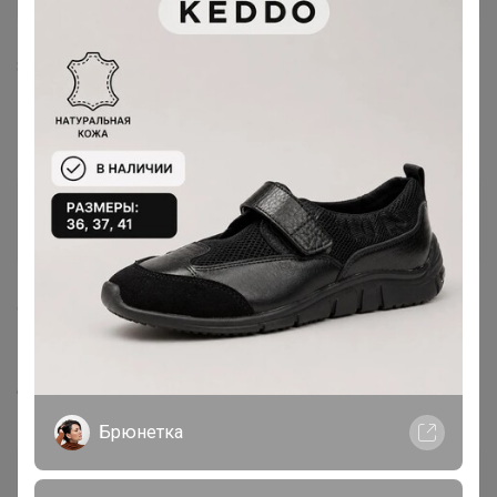
8 июня, 2021 19:43
Немного задерживается поставка?
Wornata
Магистр
9 июня, 2021 13:42
Бонифаций
, почему мой заказ со статусом Включено в
счёт? У всех Получено организатором...
Брюнетка
Бонифаций