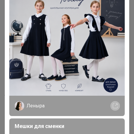
OLGAPARAMONOVA
Великий магистр
11 июня, 2021 20:46
Бонифаций
, спасибо за ответ. Вижу что заказ поменял
статус, теперь на сортировке
Леныра
1
2
Мешки для сменки