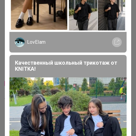
LovEIam
Качественный школьный трикотаж от
Дата обжарки 08.07.2026
Скидка
KNITKA!
1 653р
1 780р
-29%
2 320р
-9%
1 961р
Кофе Бразилия Сантос 17/18
Кофе Эфиопия Амхара 4
(шоколадное парфе с
Айеху 1000г, ЗЕРНО
ореховым кремом) 1000г,
Зерно