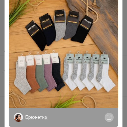
Реклама
Как здесь все устроено?
Как сделать заказ?
Как получить?
Доставка
Шоурумы
Торговые марки
Наша команда
В наличии
Подарочные сертификаты
Реклама на сайте
Брюнетка
Поставщикам