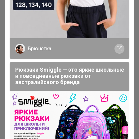
Подписаться на организатора
2.6K
В архиве
Собрано
—
100 %
~ 14 дней
Брюнетка
Ожидание
Пристрой
6 лотов
Рюкзаки Smiggle — это яркие школьные
и повседневные рюкзаки от
австралийского бренда
Комментарии к лотам
1.8K
Отзывы участников
9.8K
Описание