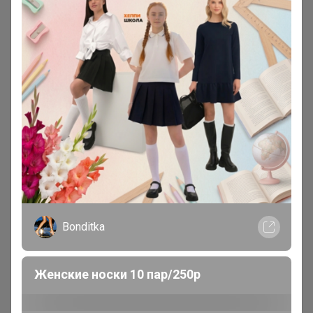
каталога она выдается сразу!
Если нужно заказ отправить
вместе с позициями под заказ -
напишите комментарий к заказу
"отправить все вместе"
Если вы заказали из этого каталога, то в счет
включается сразу и идет в ближайший развоз.
Если хотите, чтобы заказ пришел вместе с
позициями под заказ (не делить) то подпишите
комментарий к заказу "отправить вместе"
Сорта недели и Кофе по самым
8
вкусным ценам!
В этом каталоге кофе идет с ожиданием. Если
Bonditka
хотите получить как можно быстрее,
заказывайте из каталога "Кофе в наличии".
Примерные сроки ожидания 12-16 дней. Пока
Женские носки 10 пар/250р
обжарят, заберет и доставит ТК