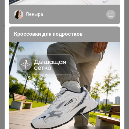
11 июня, 2021 13:09
Леныра
Добрый день. А то, что в статусе "получено
организатором" по цр на этой неделе уже не успеет? а
Кроссовки для подростков
то запасы заканчиваются уже
OLGAPARAMONOVA
Великий магистр
11 июня, 2021 13:28
Бонифаций
, Добрый день! Хотелось бы знать, когда
вы раздадите заказы в по центрам раздач? Так как у
вас было написано "
Пятница-Суббота (05.06 -06.06)",