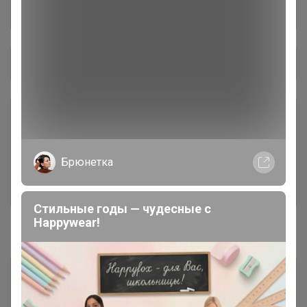
Общий каталог
Шоколадно-ореховые пасты В
6
НАЛИЧИИ и ПОД ЗАКАЗ
Брюнетка
Кофе в капсулах и дрип-пакетах
5
В НАЛИЧИИ И ПОД ЗАКАЗ -
Дрипы доступны к заказу!
Стильные годы — чудесные с
Happywear!
#1. Свежеобжаренный кофе
Кофе в наличии у организатора в
27
Красноярске! Без ожидания!
Если в заказе позиция из этого