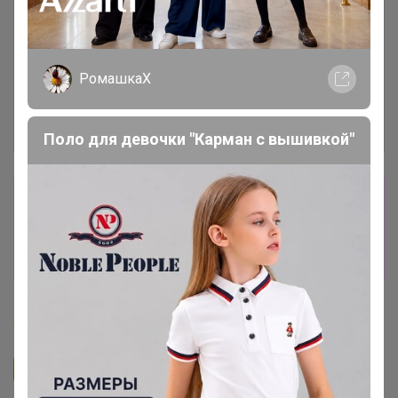
РомашкаХ
Поло для девочки "Карман с вышивкой"
Сбор заказов в данной закупке
завершен
Перейти к текущей закупке
Бонифаций
Подписаться на закупку
1.5K