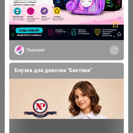
Условия участия
Ключевые даты
История проведённых выкупов
Эмилия!
Cтраничка организатора
Блузка для девочки "Бантики"
Другие СП организатора Бонифаций
Сайт закупки
Торговые марки
Torrefacto™