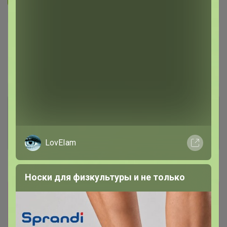
В архиве
Собрано
—
100 %
~ 5 дней
Ожидание
Комментарии к лотам
3.7K
Отзывы участников
12K
LovEIam
Новости
Носки для физкультуры и не только
В закупке разыгрывается приз среди всех
участников,у кого заказ больше 500 рублей!
Всем удачи!