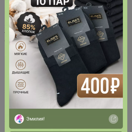
3 мая, 2021 22:32
Здравствуйте. Шоколад в таблетках Нуар суприм
только по 1кг?Меньше нет?И это один блок или как на
фото в виде конфет?
Артемида
Бронзовый организатор
1
3 мая, 2021 22:37
ВалентинаК
, Здравствуйте. Завтра спрошу у
поставщика и попрошу скинуть фото как выглядит в
Эмилия!
живую.
Вообще продают от 1кг,но уточню на всякий случай🌺