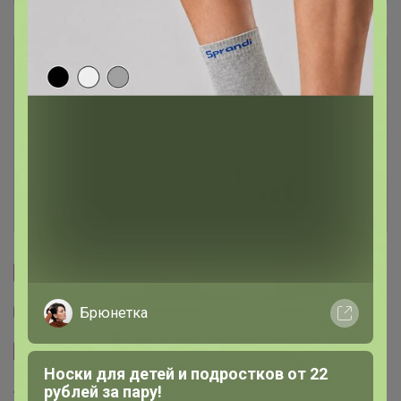
Описание
Условия участия
Ключевые даты
История проведённых выкупов
Cтраничка организатора
Другие СП организатора Артемида
Брюнетка
Сайт закупки
Носки для детей и подростков от 22
рублей за пару!
Торговые марки