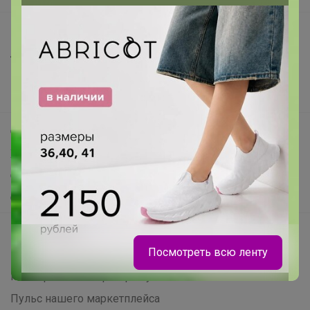
Все предложения
Анонсы
Новости
Поддержка альпак
Самое выгодное
Хиты продаж
Самое желанное
Самое быстрое
Начать зарабатывать с 24-ok
Посмотреть всю ленту
Picabox.ru - Лучшее место для ваших изображений
Розыгрыш - Генератор случайных чисел
Брюнетка
Пульс нашего маркетплейса