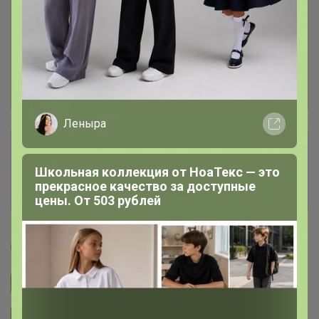
Леныра
Сбор заказов в данной закупке
завершен
Школьная коллекция от НоаТекс — это
прекрасное качество за доступные
Перейти к текущей закупке
цены. От 503 рублей
Артемида
Подписаться на закупку
893
Подписаться на организатора
1.7K