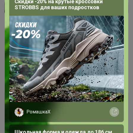
Скидки -20% на крутые кроссовки
STROBBS для ваших подростков
Показаны записи
1-6
из
6
.
РомашкаХ
Школьная форма и одежда до 186 см