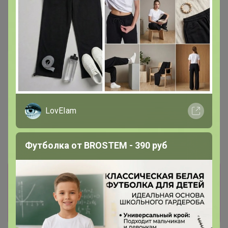
Скидка
399р
Мак голубой Чехия 1кг
Хит
83р
LovEIam
Крахмал кукурузный Амилко
1кг
Футболка от BROSTEM - 390 руб
Информация о заказах доступна
лишь членам клуба
Показать