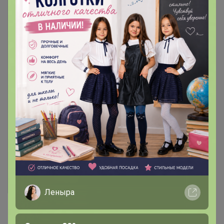
Леныра