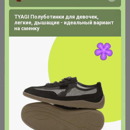
Лапша, макароны, фунчоза
16
TYAGI Полуботинки для девочек,
легкие, дышащие - идеальный вариант
Масло кокосовое, оливковое,
4
на сменку
кунжутное, фритюрное
Мука панировочная, сухари,
7
+ Ещё 28 каталогов
Хиты продаж