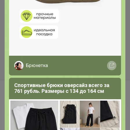
Скидка
Хит
399р
370р
Мак голубой Чехия 1кг
Смесь Сырная для
приготовления хлебо-
булочных изделий (аналог
Боу де Кежо), 1 кг
Брюнетка
Спортивные брюки оверсайз всего за
761 рубль. Размеры с 134 до 164 см
Самые желанные