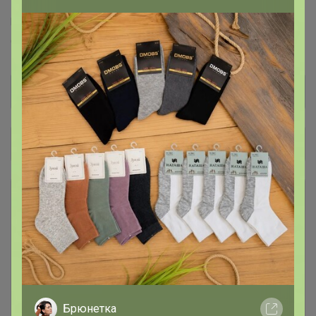
Puratos™
Италика™
Чудское озеро™
Sen Soy™
COOKING™
Dolce-Rosa™
Баринофф™
Общий каталог
*** КОФЕ В ЗЕРНАХ ***
1
### Личная передача ###
1
Консервация
7
Брюнетка