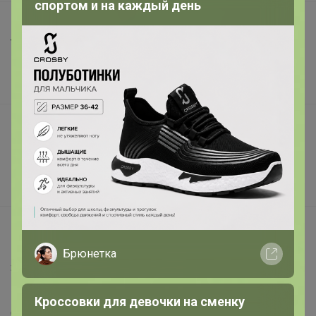
спортом и на каждый день
Шоурумы
Торговые марки
Наша команда
В наличии
Подарочные сертификаты
Реклама на сайте
Поставщикам
Вакансии
support@24-ok.ru
Написать в поддержку
Брюнетка
Защита покупателя
Помощь
Кроссовки для девочки на сменку
О нас