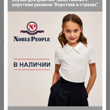
коротким рукавом "Воротник в стразах"
СП4 "Сыры по сказочной цене!"
Холодильник
5.0
35.7K
36.3K
3.7K
4
Ответить
Показаны записи
1-7
из
7
.