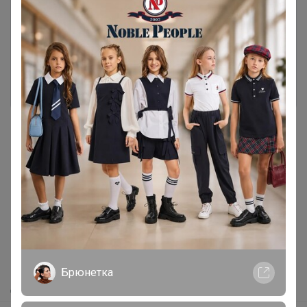
Чтобы ответить или задать вопрос
необходимо авторизоваться на сайте
Это займет меньше минуты
Войти
Зарегистрироваться
Реклама
Как здесь все устроено?
Как сделать заказ?
Как получить?
Брюнетка
Доставка