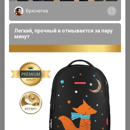
Все предложения
Брюнетка
Анонсы
Новости
Легкий, прочный и отмывается за пару
минут
Поддержка альпак
Самое выгодное
Хиты продаж
Самое желанное
Самое быстрое
Начать зарабатывать с 24-ok
Picabox.ru - Лучшее место для ваших изображений
Розыгрыш - Генератор случайных чисел
Пульс нашего маркетплейса