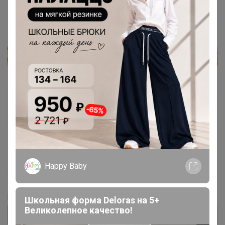
Diana Uskova
Кандидат в магистры
3 мая, 2021 10:32
Happy Baby
Здравствуйте ,я вам в личку написала
[align=center]
Школьная форма Deloras на 5+
Великолепное качество!