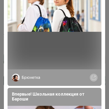
1
4 мая, 2021 13:26
Мимоза
, Здравствуйте🌺
В четверг с утра поедет в сортировочный ЦР,а от туда
уже по ЦР 🍬
Брюнетка
Впервые! Школьная коллекция от
Бароши