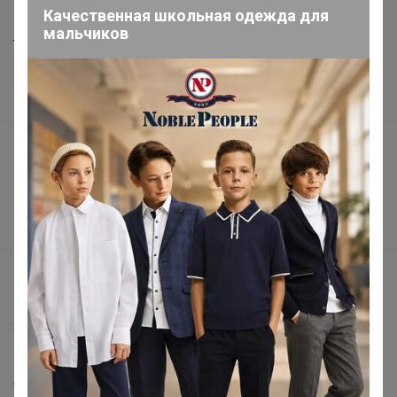
Качественная школьная одежда для
Шоурумы
мальчиков
Торговые марки
Наша команда
В наличии
Подарочные сертификаты
Реклама на сайте
Поставщикам
Вакансии
support@24-ok.ru
Написать в поддержку
Защита покупателя
Помощь
О нас