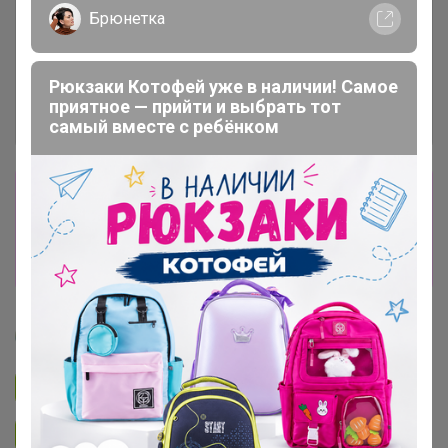
Брюнетка
Рюкзаки Котофей уже в наличии! Самое
приятное — прийти и выбрать тот
самый вместе с ребёнком
Сбор заказов в данной закупке
завершен
Перейти к текущей закупке
Артемида
Подписаться на закупку
893
Подписаться на организатора
1.7K