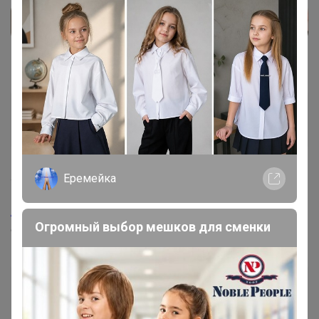
Мимоза
Великий магистр
Еремейка
4 мая, 2021 13:13
Artemida
, добрый день! Эта закупка когда
Огромный выбор мешков для сменки
ориентировочно по ЦР поедет?
Артемида
Бронзовый организатор