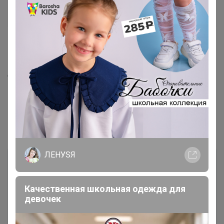
стрелец1
Мастер СП
14 октября, 2021 08:49
ддень! Хотелось бы заказать сыр, как сделать?))
Показаны записи
1-7
из
7
.
ЛЕНУSЯ
Качественная школьная одежда для
девочек