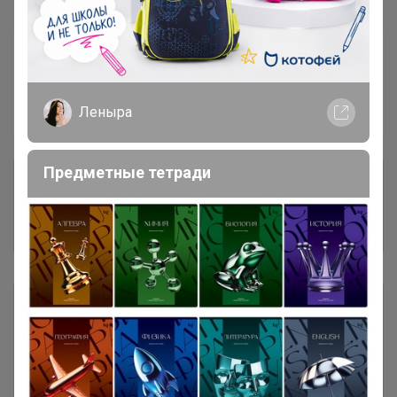
В архиве
Собрано
—
100 %
Леныра
~ 4 дня
Ожидание
Предметные тетради
Комментарии к лотам
3.7K
Отзывы участников
12K
Описание
Условия участия