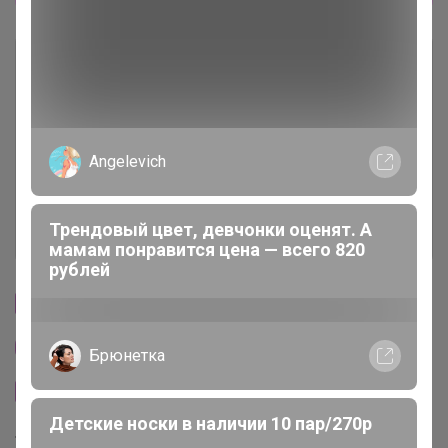
Описание
Условия участия
Angelevich
Ключевые даты
Трендовый цвет, девчонки оценят. А
История проведённых выкупов
мамам понравится цена — всего 820
рублей
Cтраничка организатора
Другие СП организатора Бонифаций
Брюнетка
Сайт закупки
Детские носки в наличии 10 пар/270р
Торговые марки