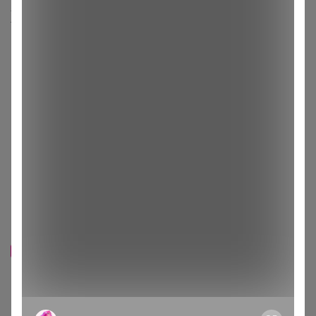
Хиты продаж
LovEIam
Дата обжарки 08.07.2026
Хит
1 653р
1 590р
-29%
2 320р
-24%
2 081р
Женские носки 10 пар/250р
Кофе Бразилия Сантос 17/18
Кофе Грильяж Карамель с
(шоколадное парфе с
орешками 1000г, Зерно
ореховым кремом) 1000г,
Зерно