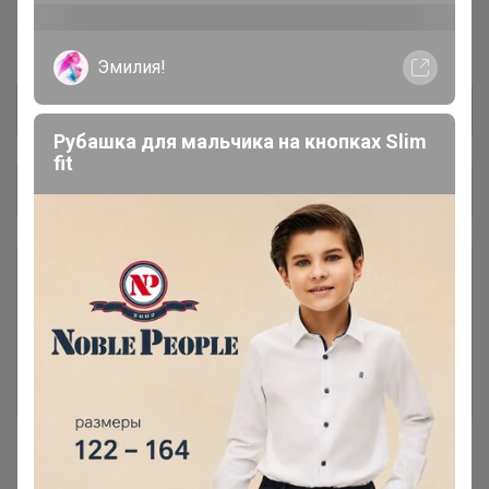
Torrefacto™
Общий каталог
Шоколадно-ореховые пасты В
6
НАЛИЧИИ и ПОД ЗАКАЗ
Кофе в капсулах и дрип-пакетах
5
В НАЛИЧИИ И ПОД ЗАКАЗ -
Дрипы доступны к заказу!
#1. Свежеобжаренный кофе