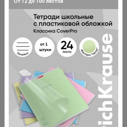
support@24-ok.ru
Написать в поддержку
Защита покупателя
Помощь
О нас
Все предложения
Анонсы
Новости
Поддержка альпак
Самое выгодное
Хиты продаж
Bonditka
Самое желанное
Самое быстрое