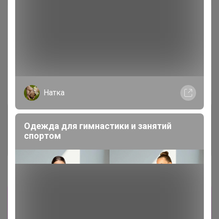
В архиве
Собрано
—
100 %
~ 14 дней
Ожидание
Пристрой
6 лотов
Натка
Комментарии к лотам
1.8K
Одежда для гимнастики и занятий
спортом
Отзывы участников
9.8K
Новости
На первый раз сделал сеты из каталога с
акцией.