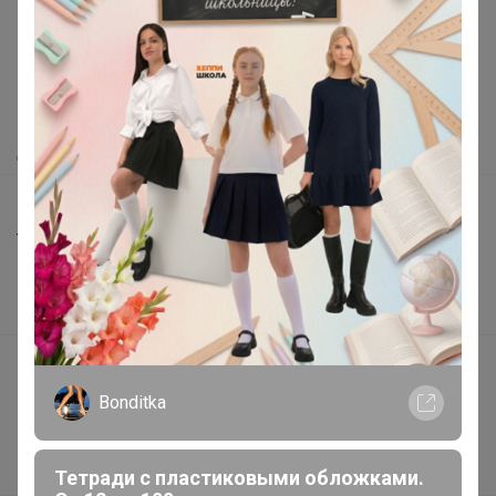
Как здесь все устроено?
Как сделать заказ?
Как получить?
Доставка
Шоурумы
Торговые марки
Наша команда
В наличии
Брюнетка
Подарочные сертификаты
Реклама на сайте
Стильные годы — чудесные с
Поставщикам
Happywear!
Вакансии