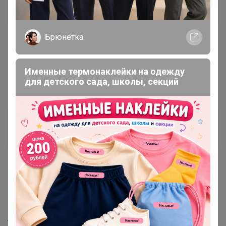
Гений СП
Алекса
17 июня, 2020 13:50
Качественная школьная одежда для
мальчиков
Бонифаций
, Добрый день! Подскажите, какое кофе
лучше подойдет для кофемашины?
Бонифаций
Серебряный организатор
17 июня, 2020 18:07
angel2014
, Здравствуйте! Это среднего помола кофе,
или если есть кофемолка то лучше в зернах брать.
Любой кофе подойдет для любого способа