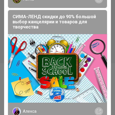
Эмилия!
www.youtube.com/watch
Рюкзаки и ранцы Brauberg, Grizzly,
Heikki
Самые желанные