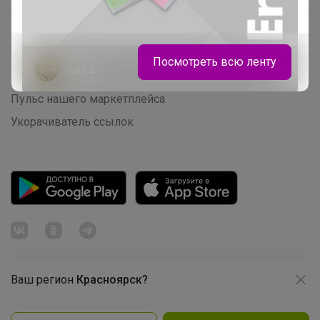
Тетради с пластиковыми обложками.
Начать зарабатывать с 24-ok
От 12 до 100 листов
Picabox.ru - Лучшее место для ваших изображений
Посмотреть всю ленту
Розыгрыш - Генератор случайных чисел
Пульс нашего маркетплейса
Укорачиватель ссылок
Ваш регион
Красноярск?
Продолжая использовать этот сайт и нажимая кнопку
«Принять», вы даёте согласие на обработку файлов
© ООО "Лявита", ОГРН 1122468054070, 2012 - 2026
cookie
Политика конфиденциальности