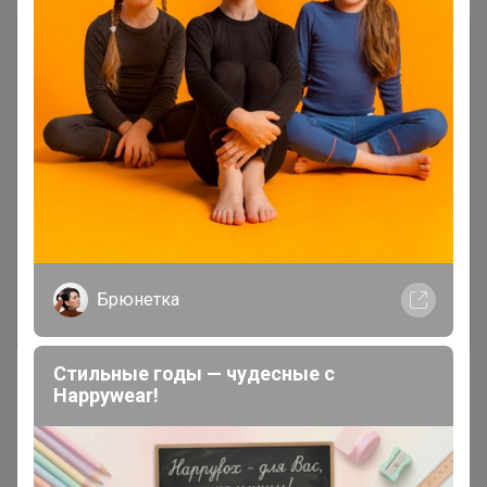
Чтобы ответить или задать вопрос
необходимо авторизоваться на сайте
Это займет меньше минуты
_Настя_
Войти
Зарегистрироваться
Детская коллекция качественного и
легкого термобелья
Реклама