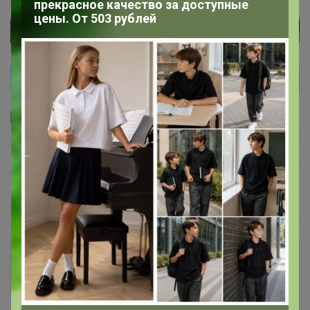
прекрасное качество за доступные
цены. От 503 рублей
1
2
3
4
5
Показаны записи
1-10
из
46
.