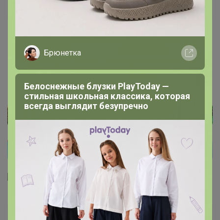
Золотой организатор
1
13 апреля, 2020 12:57
Брюнетка
Стреkоза
,
24-ok.ru/lot/1547620811
Белоснежные блузки PlayToday —
стильная школьная классика, которая
всегда выглядит безупречно
Катеринка-мандаринка