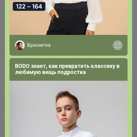
Торговые марки
trendyol™
1v1y™
markafoni™
morhipo™
Ipekyol™
Armonika™
Cotton Mood™
Loft™
Colin's™
Colins™
Hummel™
Miss Ipekyol™
Y-London™
Happiness™
Levis™
Брюнетка
Dockers™
New Balance™
Soho™
Dagi™
Bambi™
Deripabuc™
Elle™
Hotic™
Inci™
Alacatistili™
Koton™
BODO знает, как превратить классику в
Chiccy™
Cool&Sexy™
Dogo™
Levi's™
любимую вещь подростка
United Colors Of Benetton™
Jack & Jones™
TRENDYOLMILLA™
Pierre Cardin™
Общий каталог