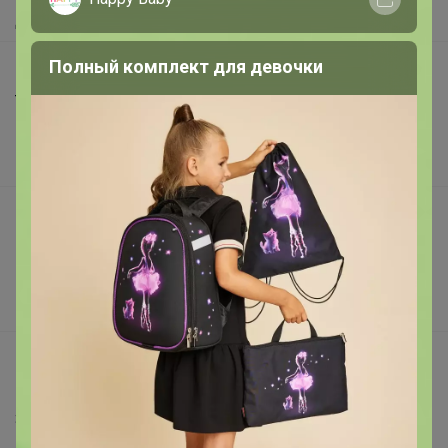
Доставка
Полный комплект для девочки
Шоурумы
Торговые марки
Наша команда
В наличии
Подарочные сертификаты
Реклама на сайте
Поставщикам
Вакансии
support@24-ok.ru
Написать в поддержку
Защита покупателя