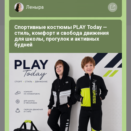
Рубашка
Кофточка
Леныра
Спортивные костюмы PLAY Today —
стиль, комфорт и свобода движения
Самые желанные
для школы, прогулок и активных
будней