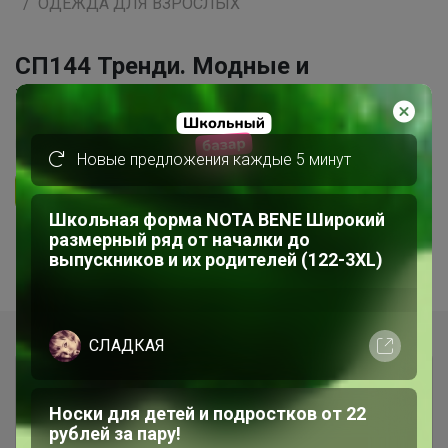
ОДЕЖДА ДЛЯ ВЗРОСЛЫХ
CП144 Тренди. Модные и
желанные распродажи Турции
5.0
10.3K
30.1K
3K
Новые предложения каждые 5 минут
Ответить
Школьная форма NOTA BENE Широкий
размерный ряд от началки до
1
2
3
4
5
выпускников и их родителей (122-3XL)
Показаны записи
1-10
из
46
.
СЛАДКАЯ
Носки для детей и подростков от 22
рублей за пару!