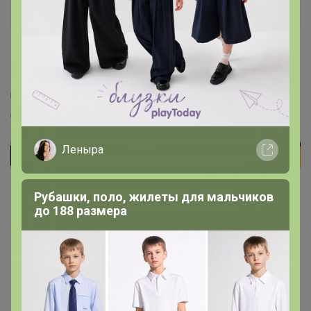
Великий магистр
1
13 апреля, 2020 14:21
m.trendyol.com/trendyolmilla/bej-elbise-renk-blokl...
Добавьте, пожалуйста
Леныра
Рубашки, поло, жилеты для мальчиков
до 188 размера
На все вопросы касательно закупок писать ЖЕЛАТЕЛЬНО в теме
закупки