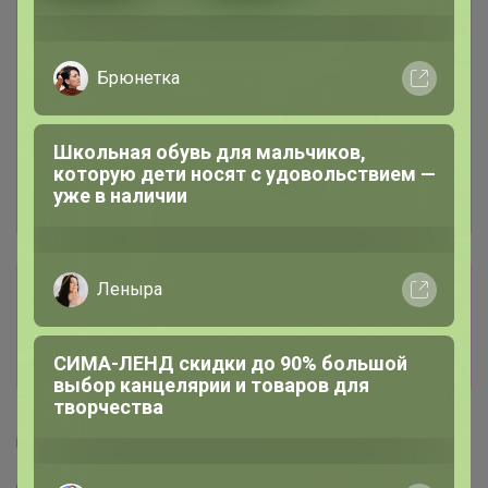
Брюнетка
Школьная обувь для мальчиков,
которую дети носят с удовольствием —
уже в наличии
Сбор заказов в данной закупке
Леныра
завершен
Перейти к текущей закупке
СИМА-ЛЕНД скидки до 90% большой
выбор канцелярии и товаров для
творчества
Glamkat