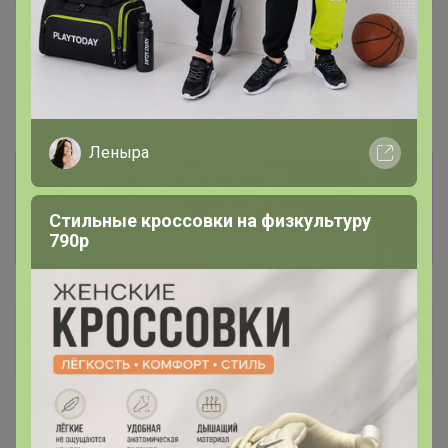
2 505р
2 714,97р
-14%
2 916р
Жакет
Джинсы
Леныра
Информация о заказах доступна
лишь членам клуба
Стильные кроссовки на физкультуру
Показать
790р
Куля
Великий магистр
13 апреля, 2020 00:48