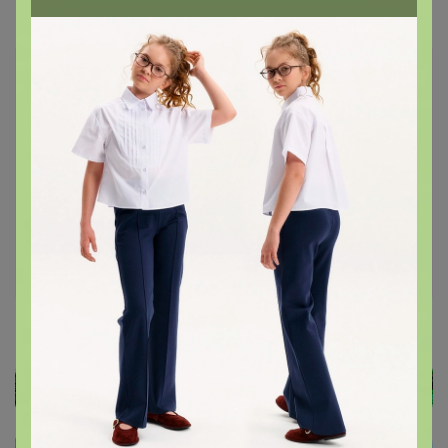
Куля
,
24-ok.ru/lot/1547616048
Лот
1
2
1 183р
Jean ALC-X3940
Стоп 14 августа
Тренди. Модные и желанные распродажи
Турции