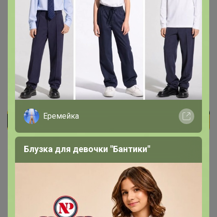
Катеринка-мандаринка
Великий магистр
13 апреля, 2020 14:26
И где можно посмотреть размерную сетку? Размер xs
и s интересует
Еремейка
Блузка для девочки "Бантики"
На все вопросы касательно закупок писать ЖЕЛАТЕЛЬНО в теме
закупки