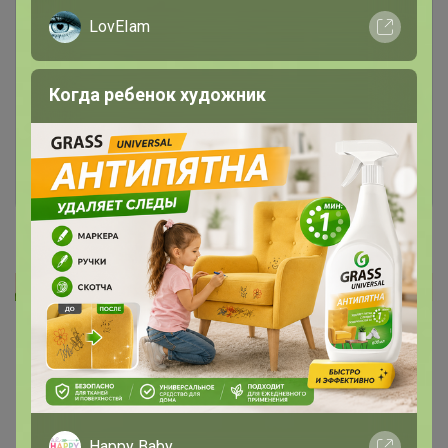
LovEIam
Чтобы ответить или задать вопрос
необходимо авторизоваться на сайте
Когда ребенок художник
Это займет меньше минуты
Войти
Зарегистрироваться
Как здесь все устроено?
Как сделать заказ?
Как получить?
Happy Baby