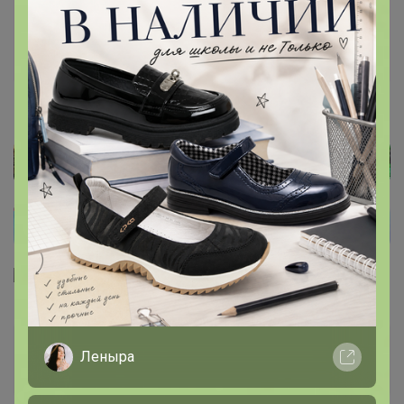
TWOSS20EL1638 - Копия
Стоп 14 августа
Тренди. Модные и желанные распродажи
Турции
Glamkat
Леныра
Золотой организатор