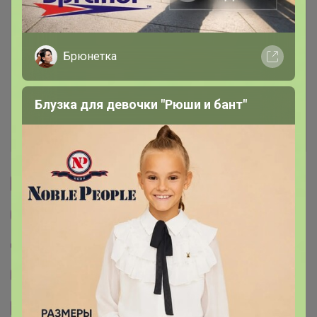
Описание
Условия участия
Брюнетка
Ключевые даты
Блузка для девочки "Рюши и бант"
История проведённых выкупов
Cтраничка организатора
Другие СП организатора Glamkat
Пристрой организатора Glamkat
Тема отзывов
Сайт закупки