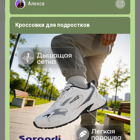
Подписаться на закупку
1.4K
Алекса
Подписаться на организатора
4.9K
Кроссовки для подростков
В архиве
Собрано
—
100 %
Комментарии к лотам
3K
Отзывы участников
3.1K
Новости
Поступление по плану 17.05-31.05