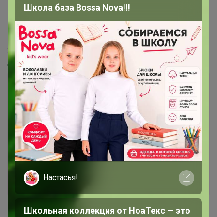
Школа база Bossa Nova!!!
13 апреля, 2020 17:31
БарсуковаЯ
, Добрый день,
24-ok.ru/lot/1547636831
да,лира 16
Лот
1
1
616р
TWOSS20PL0448
Стоп 14 августа
Настасья!
Тренди. Модные и желанные распродажи
Турции
Школьная коллекция от НоаТекс — это