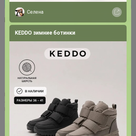
Селена
KEDDO зимние ботинки
Стреkоза
Организатор СП
13 апреля, 2020 12:42
Glamkat
, Катя, добавь, пожалуйста:
https://www.trendyol.com/addax/kadin-acik-denim-rengi-
cep-detayli-jean-pantolon-adx-0000016895-p-5611243?
boutiqueId=449194&merchantId=563
Glamkat