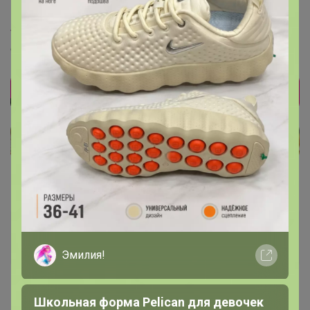
Glamkat
,
www.trendyol.com/trend-alacati-stili/kadin-hardal-...
откройте, пожалуйста
Glamkat
Золотой организатор
Эмилия!
13 апреля, 2020 09:17
Школьная форма Pelican для девочек