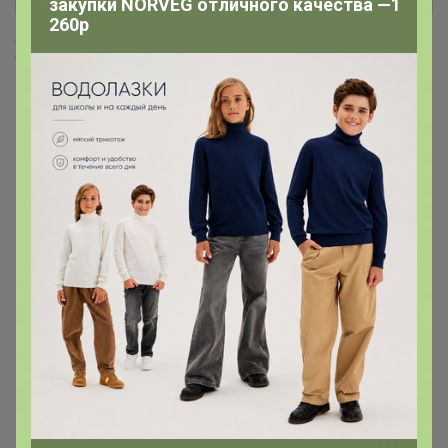
закупки NORVEG отличного качества —1
260р
Хиты продаж
1 920р
954р
-8%
2 091р
-22%
1 227р