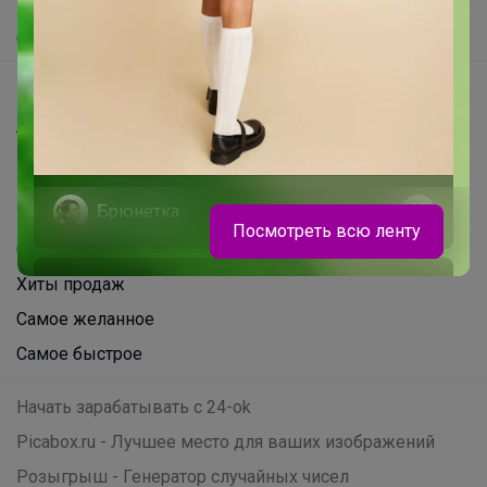
Помощь
О нас
Все предложения
Анонсы
Новости
Поддержка альпак
Брюнетка
Посмотреть всю ленту
Самое выгодное
Хиты продаж
Футболка BODO — базовая модель,
которая идеально впишется в любой
Самое желанное
подростковый гардероб.В 3 цветах
Самое быстрое
Начать зарабатывать с 24-ok
Picabox.ru - Лучшее место для ваших изображений
Розыгрыш - Генератор случайных чисел