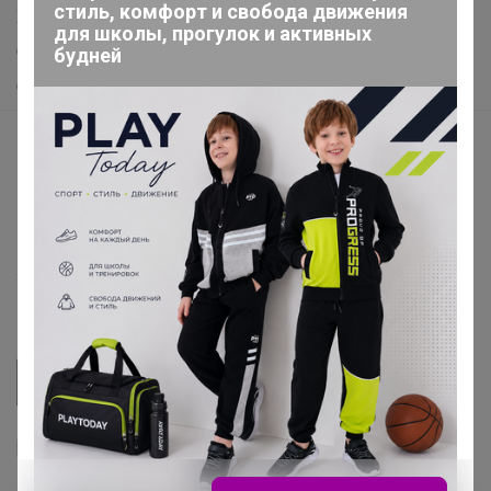
стиль, комфорт и свобода движения
Хиты продаж
для школы, прогулок и активных
Самое желанное
будней
Самое быстрое
Начать зарабатывать с 24-ok
Picabox.ru - Лучшее место для ваших изображений
Розыгрыш - Генератор случайных чисел
Пульс нашего маркетплейса
Укорачиватель ссылок