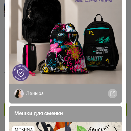
Снегурочка1974
Кандидат в магистры
814
905
52
618
12
На сайте 4 июля, 2026 18:17
День рождения 08 декабря
Красноярск
В клубе с 6 сентября 2015 г.
Леныра
Личное сообщение
Мешки для сменки