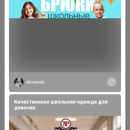
Реклама
Как здесь все устроено?
Как сделать заказ?
Как получить?
Доставка
Шоурумы
мозаика
Торговые марки
Наша команда
Качественная школьная одежда для
В наличии
девочек
Подарочные сертификаты