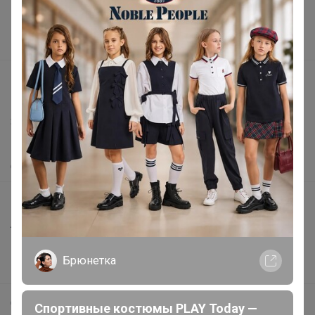
Реклама на сайте
Поставщикам
Вакансии
support@24-ok.ru
Написать в поддержку
Защита покупателя
Помощь
О нас
Все предложения
Анонсы
Новости
Брюнетка
Поддержка альпак
Самое выгодное
Спортивные костюмы PLAY Today —