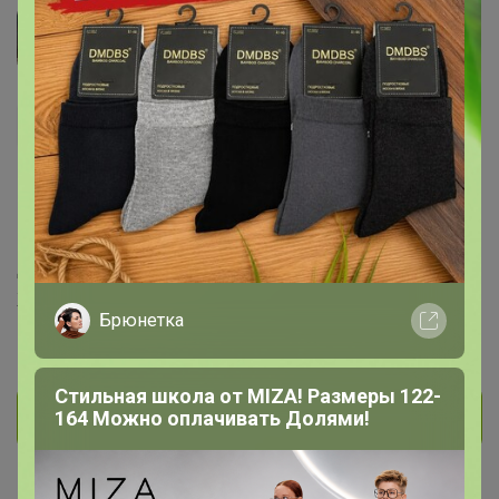
ABOG
Виртуоз СП
375
238
4
1
39
На сайте 2 мая, 2021 20:17
День рождения 25 августа
Железногорск
Брюнетка
В клубе с 5 мая 2012 г.
Стильная школа от MIZA! Размеры 122-
164 Можно оплачивать Долями!
Личное сообщение