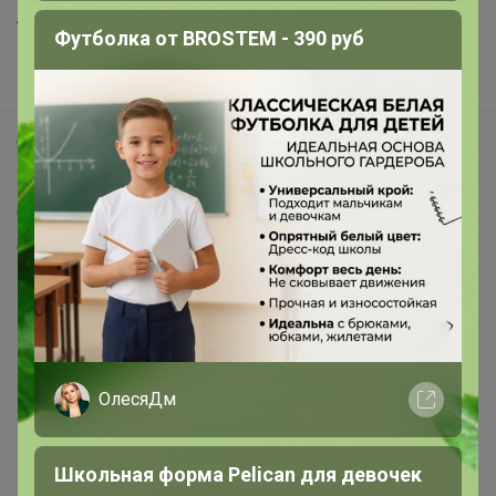
Анонсы
Футболка от BROSTEM - 390 руб
Новости
Поддержка альпак
Самое выгодное
Хиты продаж
Самое желанное
Самое быстрое
Начать зарабатывать с 24-ok
Picabox.ru - Лучшее место для ваших изображений
Розыгрыш - Генератор случайных чисел
ОлесяДм
Пульс нашего маркетплейса
Укорачиватель ссылок
Школьная форма Pelican для девочек