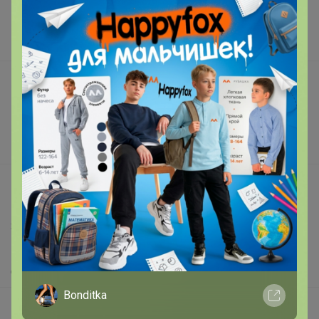
Торговые марки
Наша команда
В наличии
Подарочные сертификаты
Реклама на сайте
Поставщикам
Вакансии
support@24-ok.ru
Написать в поддержку
Защита покупателя
Помощь
О нас
Bonditka
Все предложения