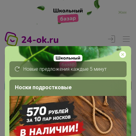
Жми
Новые предложения каждые 5 минут
Носки подростковые
Реклама
Главная
Члены клуба
ABOG