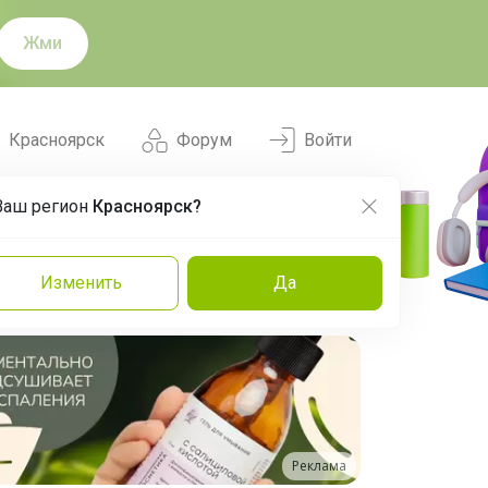
Жми
Красноярск
Форум
Войти
Ваш регион
Красноярск?
Нравится
Заказы
Изменить
Да
и
Команда
Торговые марки
Эксперты
Реклама