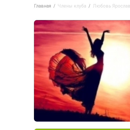
Главная
Члены клуба
Любовь Яросла