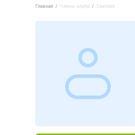
Главная
Члены клуба
Светлая