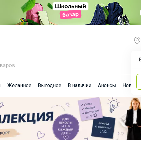
ы
Желанное
Выгодное
В наличии
Анонсы
Новост