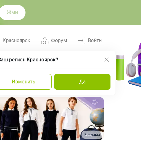
Жми
Красноярск
Форум
Войти
Ваш регион
Красноярск?
Нравится
Заказы
Изменить
Да
и
Команда
Торговые марки
Эксперты
Реклама