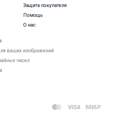
Защита покупателя
Помощь
О нас
k
 для ваших изображений
чайных чисел
а