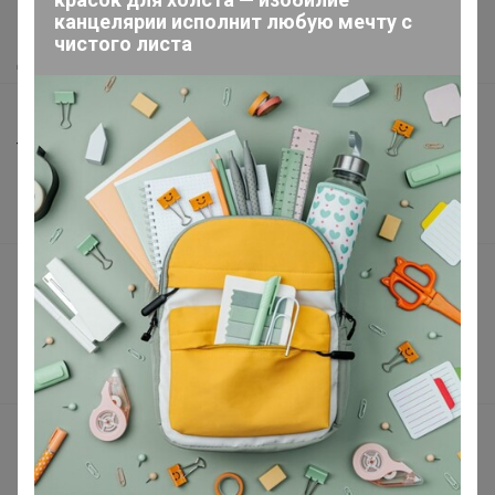
канцелярии исполнит любую мечту с
Как получить?
чистого листа
Доставка
Шоурумы
Торговые марки
Наша команда
В наличии
Подарочные сертификаты
Реклама на сайте
Поставщикам
Вакансии
support@24-ok.ru
Написать в поддержку