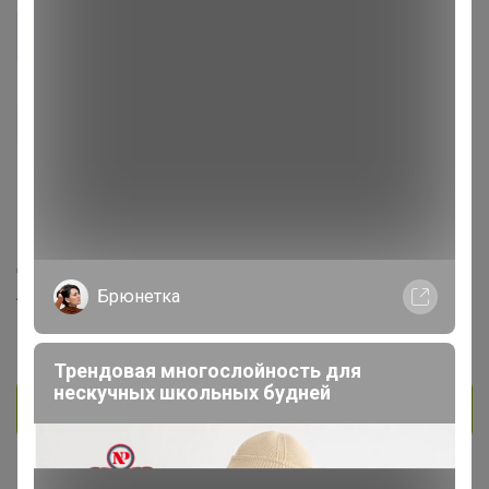
elenales
Виртуоз СП
353
7
19
4
На сайте 15 октября, 2025 23:45
День рождения 01 января
Лесосибирск
Брюнетка
В клубе с 28 апреля 2015 г.
Трендовая многослойность для
нескучных школьных будней
Личное сообщение