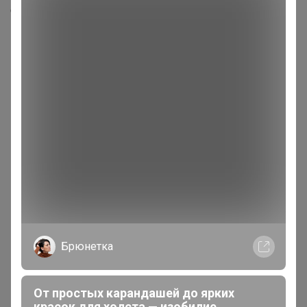
Скопировать ссылку
Медали
4
Номинировать на медаль
2
1
1
Реклама
Брюнетка
Как здесь все устроено?
От простых карандашей до ярких
Как сделать заказ?
красок для холста — изобилие