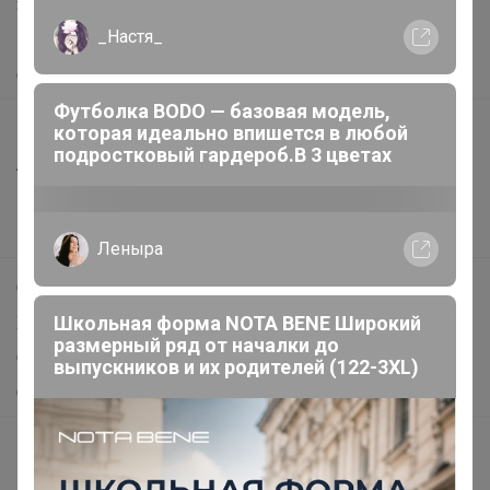
Защита покупателя
_Настя_
Помощь
О нас
Футболка BODO — базовая модель,
Все предложения
которая идеально впишется в любой
подростковый гардероб.В 3 цветах
Анонсы
Новости
Поддержка альпак
Леныра
Самое выгодное
Школьная форма NOTA BENE Широкий
Хиты продаж
размерный ряд от началки до
Самое желанное
выпускников и их родителей (122-3XL)
Самое быстрое
Начать зарабатывать с 24-ok
Picabox.ru - Лучшее место для ваших изображений