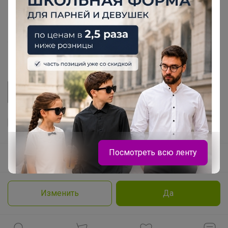
Розыгрыш - Генератор случайных чисел
Пульс нашего маркетплейса
Укорачиватель ссылок
Посмотреть всю ленту
Ваш регион
Красноярск?
Продолжая использовать этот сайт и нажимая кнопку
«Принять», вы даёте согласие на обработку файлов
© ООО "Лявита", ОГРН 1122468054070, 2012 - 2026
cookie
Политика конфиденциальности
Изменить
Да
Cоглашение пользователя
Подробнее
Принять