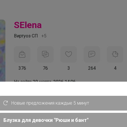
SElena
Виртуоз СП
+5
376
76
3
264
4
На сайте 29 марта, 2026 14:06
День рождения 30 апреля
Красноярск
Новые предложения каждые 5 минут
В клубе с 29 января 2012 г.
Блузка для девочки "Рюши и бант"