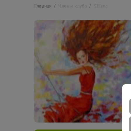
Главная
Члены клуба
SElena