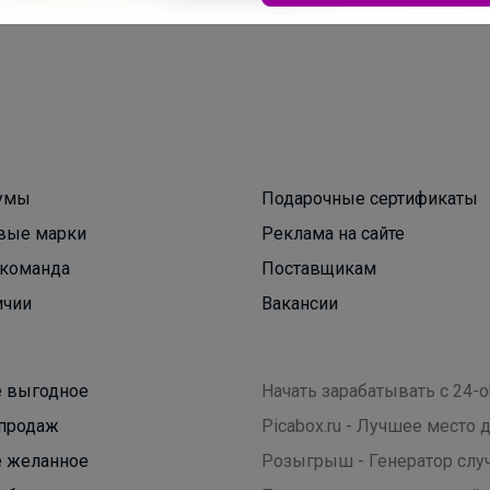
Брюнетка
Предметные тетради
умы
Подарочные сертификаты
вые марки
Реклама на сайте
команда
Поставщикам
ичии
Вакансии
 выгодное
Начать зарабатывать с 24-o
продаж
Picabox.ru - Лучшее место
 желанное
Розыгрыш - Генератор слу