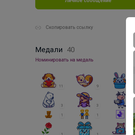
Личное сообщение
Скопировать ссылку
Медали
40
Номинировать на медаль
11
9
4
3
3
1
1
1
1
1
1
1