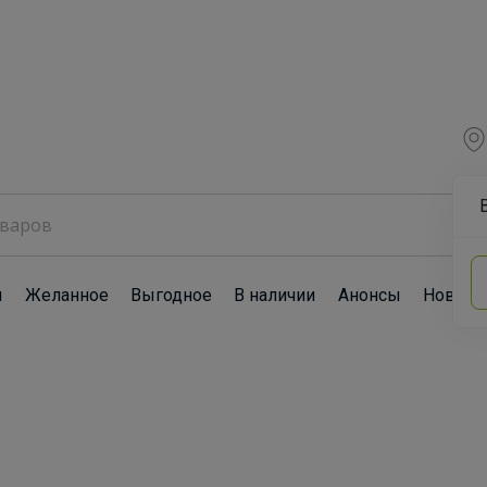
ы
Желанное
Выгодное
В наличии
Анонсы
Новост