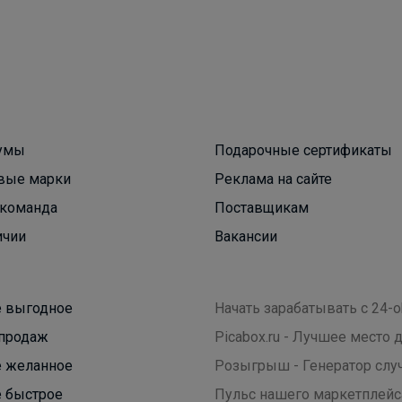
belkakrsk
Кроссовки для девочки на сменку
умы
Подарочные сертификаты
вые марки
Реклама на сайте
команда
Поставщикам
ичии
Вакансии
 выгодное
Начать зарабатывать с 24-o
продаж
Picabox.ru - Лучшее место
 желанное
Розыгрыш - Генератор слу
 быстрое
Пульс нашего маркетплейс