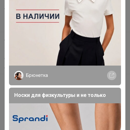
Анонсы
Новости
Поддержка альпак
Самое выгодное
Хиты продаж
Самое желанное
Самое быстрое
Брюнетка
Начать зарабатывать с 24-ok
Picabox.ru - Лучшее место для ваших изображений
Носки для физкультуры и не только
Розыгрыш - Генератор случайных чисел
Пульс нашего маркетплейса
Укорачиватель ссылок