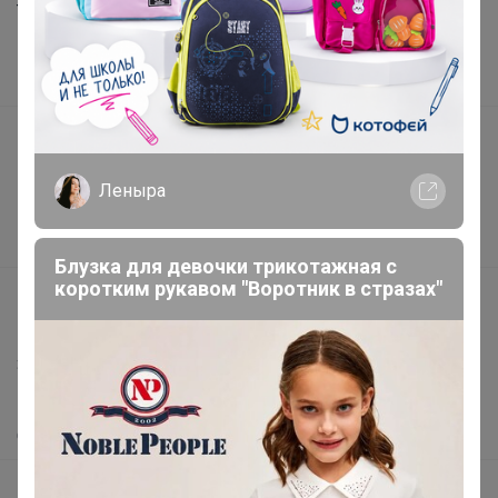
Торговые марки
Наша команда
В наличии
Подарочные сертификаты
Реклама на сайте
Леныра
Поставщикам
Вакансии
Блузка для девочки трикотажная с
коротким рукавом "Воротник в стразах"
support@24-ok.ru
Написать в поддержку
Защита покупателя
Помощь
О нас
Все предложения