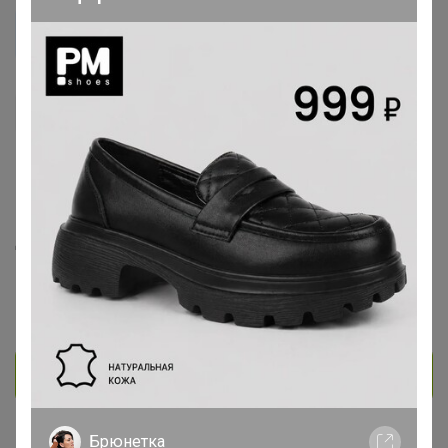
korotkihnat
Гений СП
574
81
3
75
5
На сайте 7 августа, 2026 20:51
День рождения 27 ноября
Красноярск
В клубе с 9 августа 2014 г.
Личное сообщение
Брюнетка