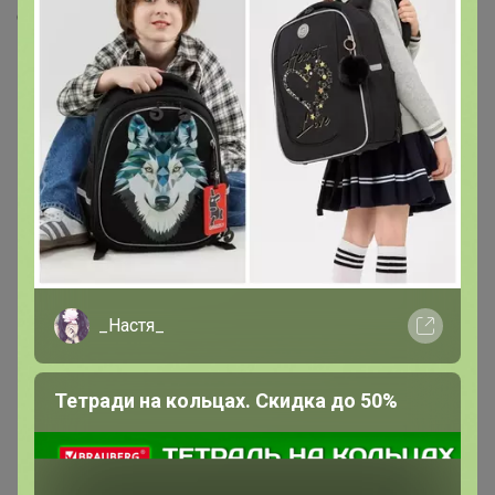
Скопировать ссылку
Медали
30
Номинировать на медаль
9
9
2
1
1
1
_Настя_
1
1
1
Тетради на кольцах. Скидка до 50%
1
1
1