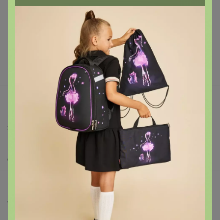
В наличии
Подарочные сертификаты
Реклама на сайте
Поставщикам
Вакансии
support@24-ok.ru
Написать в поддержку
Защита покупателя
Помощь
О нас
Все предложения
Анонсы
Новости