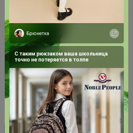
Поддержка альпак
Самое выгодное
Хиты продаж
Брюнетка
Самое желанное
Самое быстрое
С таким рюкзаком ваша школьница
точно не потеряется в толпе
Начать зарабатывать с 24-ok
Picabox.ru - Лучшее место для ваших изображений
Розыгрыш - Генератор случайных чисел
Пульс нашего маркетплейса
Укорачиватель ссылок