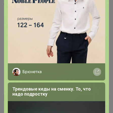
Скопировать ссылку
Медали
13
Номинировать на медаль
7
3
1
1
1
Брюнетка
Трендовые кеды на сменку. То, что
надо подростку
Реклама