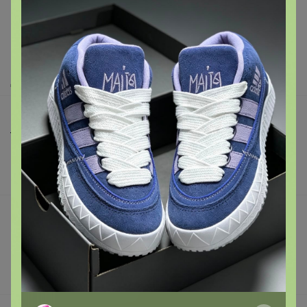
Как здесь все устроено?
Как сделать заказ?
Как получить?
Доставка
Шоурумы
Торговые марки
Наша команда
В наличии
Подарочные сертификаты
Реклама на сайте
Поставщикам
Вакансии