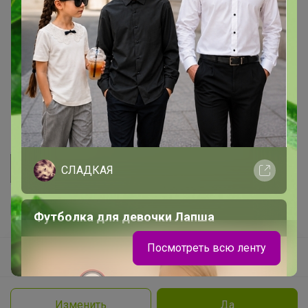
Начать зарабатывать с 24-ok
Picabox.ru - Лучшее место для ваших изображений
Розыгрыш - Генератор случайных чисел
Пульс нашего маркетплейса
Укорачиватель ссылок
СЛАДКАЯ
Футболка для девочки Лапша
Посмотреть всю ленту
Ваш регион
Красноярск?
Продолжая использовать этот сайт и нажимая кнопку
«Принять», вы даёте согласие на обработку файлов
© ООО "Лявита", ОГРН 1122468054070, 2012 - 2026
cookie
Политика конфиденциальности
Изменить
Да