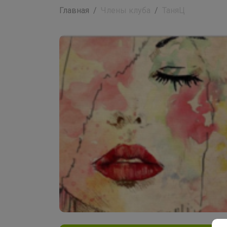
Главная
Члены клуба
ТаняЦ