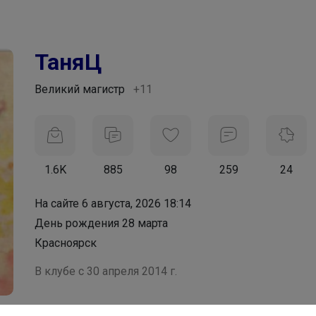
ТаняЦ
Великий магистр
+11
1.6K
885
98
259
24
На сайте 6 августа, 2026 18:14
День рождения 28 марта
Красноярск
В клубе с 30 апреля 2014 г.