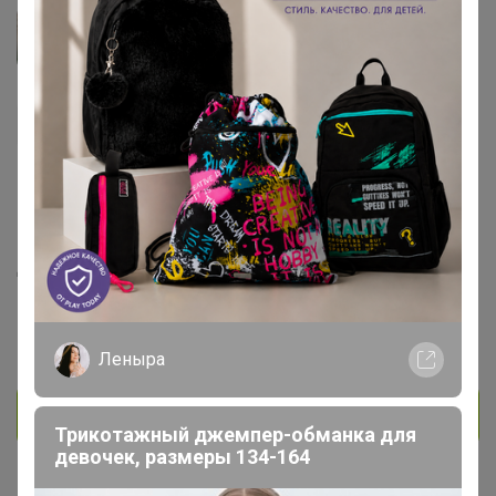
Nata-sha
Виртуоз СП
413
218
20
454
7
На сайте 6 часов назад
День рождения 13 октября
Красноярск
В клубе с 25 апреля 2014 г.
Леныра
Личное сообщение
Трикотажный джемпер-обманка для
девочек, размеры 134-164