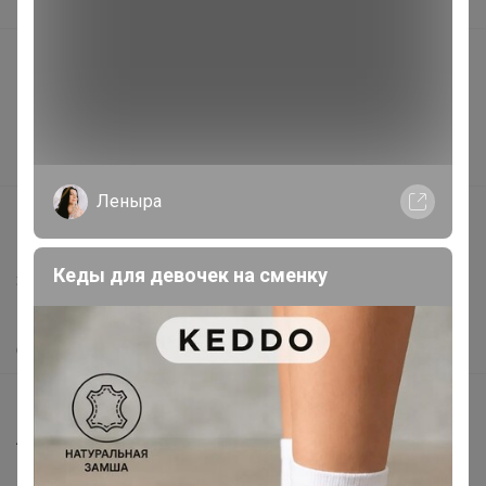
В наличии
Подарочные сертификаты
Реклама на сайте
Поставщикам
Вакансии
Леныра
support@24-ok.ru
Написать в поддержку
Кеды для девочек на сменку
Защита покупателя
Помощь
О нас
Все предложения
Анонсы
Новости