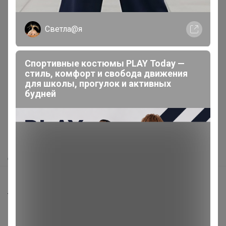
Светла@я
Спортивные костюмы PLAY Today —
Реклама
стиль, комфорт и свобода движения
для школы, прогулок и активных
будней
Как здесь все устроено?
Как сделать заказ?
Как получить?
Доставка
Шоурумы
Торговые марки
Наша команда