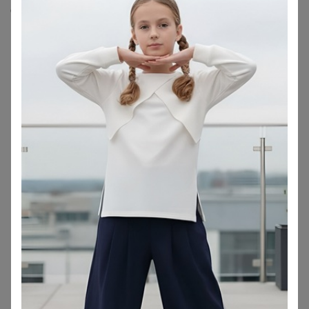
Скопировать ссылку
Медали
7
Номинировать на медаль
1
1
1
1
1
1
1
Друзья в клубе
2