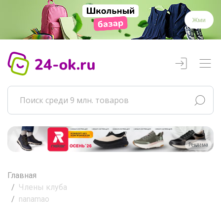
Жми
Реклама
Главная
Члены клуба
nanamao