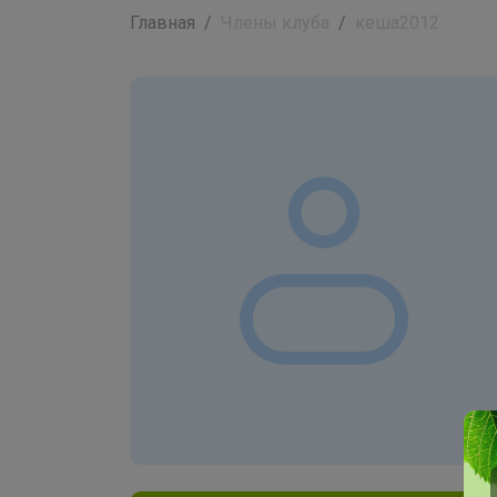
Главная
Члены клуба
кеша2012