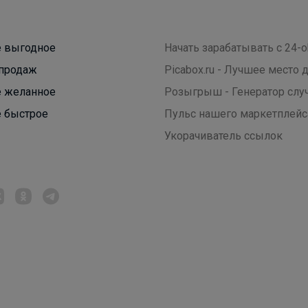
 выгодное
Начать зарабатывать с 24-o
продаж
Picabox.ru - Лучшее место
 желанное
Розыгрыш - Генератор слу
 быстрое
Пульс нашего маркетплейс
Укорачиватель ссылок
Брюнетка
Идеальное поло для школы — комфорт, стиль и
отличная посадка