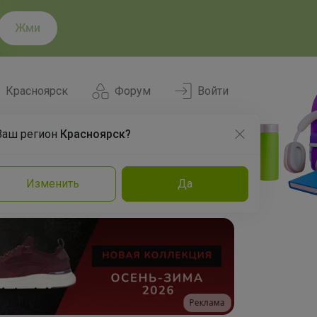
Жми
Красноярск
Форум
Войти
Ваш регион
Красноярск?
Нравится
Заказы
Изменить
Да
и
Команда
Торговые марки
Эксперты
Реклама