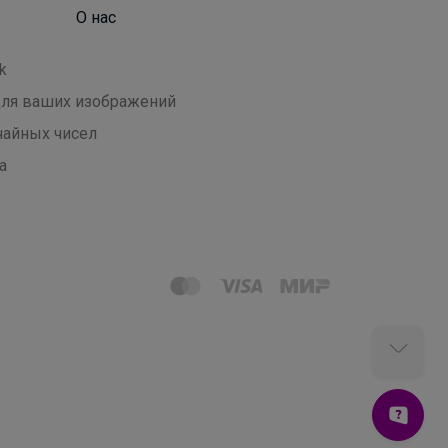
О нас
k
 для ваших изображений
чайных чисел
а