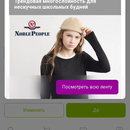
Трендовая многослойность для
нескучных школьных будней
Розыгрыш - Генератор случайных чисел
Пульс нашего маркетплейса
Укорачиватель ссылок
Посмотреть всю ленту
Ваш регион
Красноярск?
Продолжая использовать этот сайт и нажимая кнопку
«Принять», вы даёте согласие на обработку файлов
© ООО "Лявита", ОГРН 1122468054070, 2012 - 2026
cookie
Политика конфиденциальности
Изменить
Да
Cоглашение пользователя
Подробнее
Принять