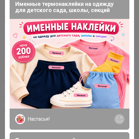
Защита покупателя
Именные термонаклейки на одежду
для детского сада, школы, секций
Помощь
О нас
Все предложения
Анонсы
Новости
Поддержка альпак
Самое выгодное
Хиты продаж
Самое желанное
Самое быстрое
Настасья!
Начать зарабатывать с 24-ok
Picabox.ru - Лучшее место для ваших изображений