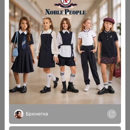
Как получить?
Доставка
Шоурумы
Торговые марки
Наша команда
В наличии
Подарочные сертификаты
Реклама на сайте
Поставщикам
Вакансии
Брюнетка
support@24-ok.ru
Написать в поддержку