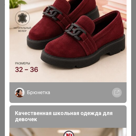
Скопировать ссылку
Медали
5
Номинировать на медаль
3
1
1
Брюнетка
Реклама
Качественная школьная одежда для
девочек
Как здесь все устроено?
Как сделать заказ?