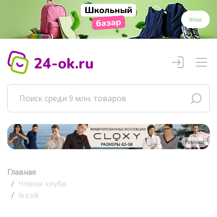
Жми
Реклама
Главная
Члены клуба
lessik