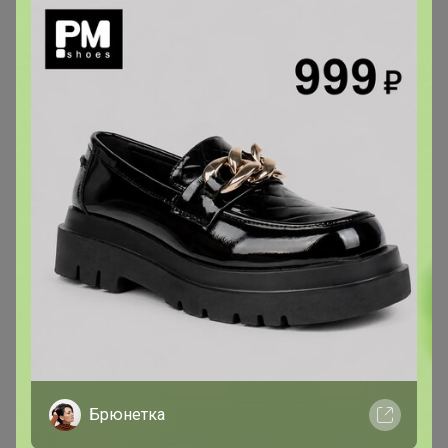
Сообщения пользователя —
lessik
1
2
3
4
5
Показаны записи
1-10
из
300
.
lessik
Виртуоз СП
В теме "✿✿Сумки и аксессуары✿✿ Бюджетная
кожгалантерея. "
17 апреля, 2026 12:43
Добрый день! Удалите пожалуста один заказ
Брюнетка
оранжевый кошелек. В комментарии подписала.