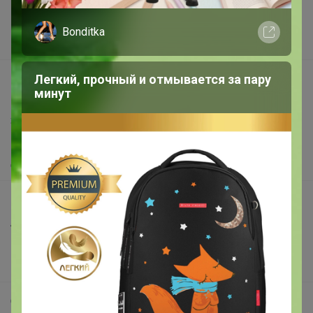
Реклама на сайте
Поставщикам
Bonditka
Вакансии
Легкий, прочный и отмывается за пару
support@24-ok.ru
минут
Написать в поддержку
Защита покупателя
Помощь
О нас
Все предложения
Анонсы
Новости
Поддержка альпак
Самое выгодное