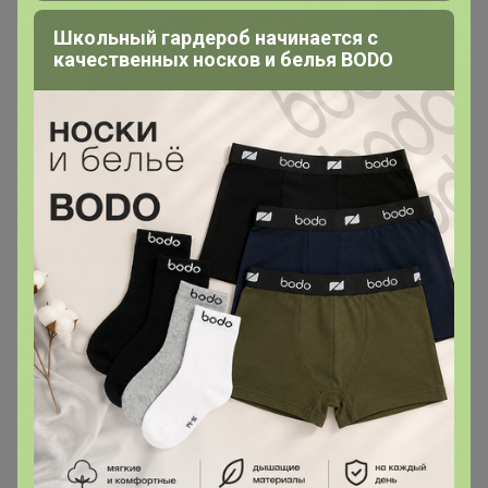
Школьный гардероб начинается с
качественных носков и белья BODO
lessik
Виртуоз СП
В теме "Аskоna -матрасы, кровати и товары для
сна. Оплата картой! Открываю любые позиции с
сайта"
14 сентября, 2025 08:44
Когда ожидаем поставку?
lessik
Виртуоз СП