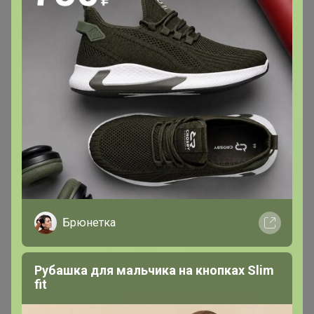
Виртуоз СП
В теме "Magrav - философия естественной
красоты! ЛИКВИДАЦИЯ ТОВАРА! ПОСТАВЩИК
ЗАКРЫВАЕТСЯ!"
3
1 апреля, 2025 23:17
Когда будет поставка товара? Закупка больше 1.5
месяцев включено в счет.
Брюнетка
lessik
Виртуоз СП
Рубашка для мальчика на кнопках Slim
fit
В теме "Легендарный НоорS - верх! Такие