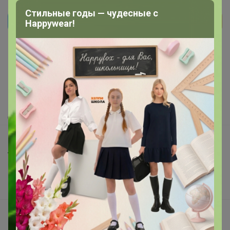
Стильные годы — чудесные с
Happywear!
Реклама
Как здесь все устроено?
Как сделать заказ?
Как получить?
Доставка
Шоурумы
Торговые марки
Наша команда
В наличии
Подарочные сертификаты