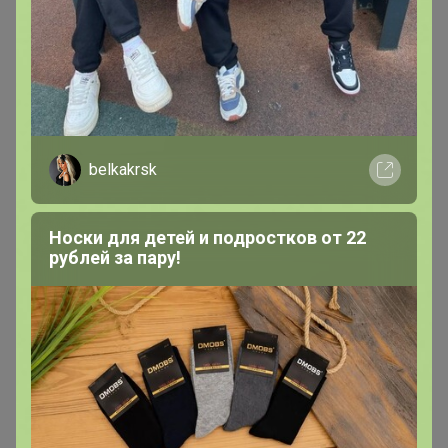
lessik
Виртуоз СП
В теме " Пижамы от 99 руб! Тунички домашние от
belkakrsk
230 руб! Ассортимент пополняю"
28 августа, 2025 21:13
Носки для детей и подростков от 22
рублей за пару!
Тоже уже второй месяц ожидания. Сообщите, когда
будет поставка?
lessik
Виртуоз СП