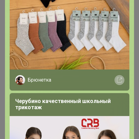
В теме "Любимый дом. Корпусная мебель от
производителя. СКИДКИ ДО 75%!!!"
17 августа, 2025 18:56
Добрый день. Подскажите, когда планируется
доставка?
Брюнетка
lessik
Виртуоз СП
Черубино качественный школьный
трикотаж
В теме "Детская Nоblе Реoplе - новая коллекция!"
26 июня, 2025 22:49
Марина, случайно 2 шт в корзине оказалось.