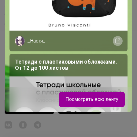
Хиты продаж
Самое желанное
Самое быстрое
Начать зарабатывать с 24-ok
_Настя_
Picabox.ru - Лучшее место для ваших изображений
Розыгрыш - Генератор случайных чисел
Тетради с пластиковыми обложками.
От 12 до 100 листов
Пульс нашего маркетплейса
Укорачиватель ссылок
Посмотреть всю ленту