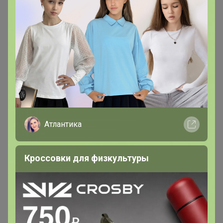
Расфиксируйте пожалуйста. Мне надо только 1 шт
поло.
lessik
Виртуоз СП
В теме "ManDM outlet - только распродажи
ОРИГИНАЛов популярных брендов одежды и обуви
Атлантика
из Германии"
8 апреля, 2025 19:18
Кроссовки для физкультуры
Сколько выходит доставка? Например пяти пар носок.
lessik