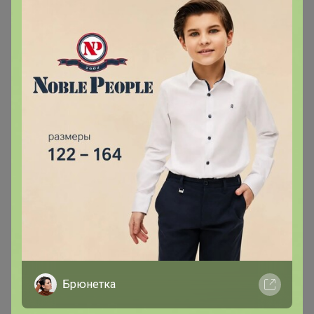
распродажи 1 раз в несколько лет !"
29 ноября, 2024 22:32
Марина, у меня с размером ошибка, должен быть m-l,
я уверено себя замерила почитала отзывы, почему в
счете на размер меньше, сложно сказать. Я не войду в
этот размер. Удивляюсь, что могла так ошибиться с
размером. Большая просьба заменить мне размер
худи и штаны на m-l.
1
2
3
4
5
Показаны записи
1-10
из
300
.
Брюнетка