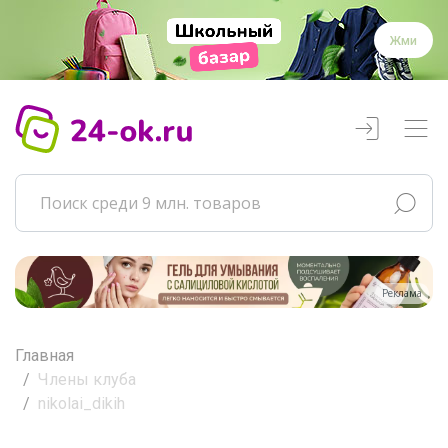
Жми
Реклама
Главная
Члены клуба
nikolai_dikih