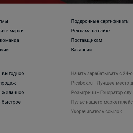
холодных сентябрьских дней
умы
Подарочные сертификаты
вые марки
Реклама на сайте
команда
Поставщикам
ичии
Вакансии
 выгодное
Начать зарабатывать с 24-o
продаж
Picabox.ru - Лучшее место
 желанное
Розыгрыш - Генератор слу
 быстрое
Пульс нашего маркетплейс
Укорачиватель ссылок