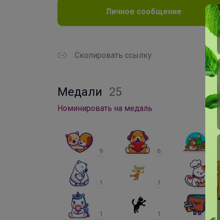
Личное сообщение
Скопировать ссылку
Медали
25
Номинировать на медаль
9
6
3
1
1
1
1
1
1