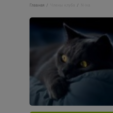
Главная
Члены клуба
N-iva