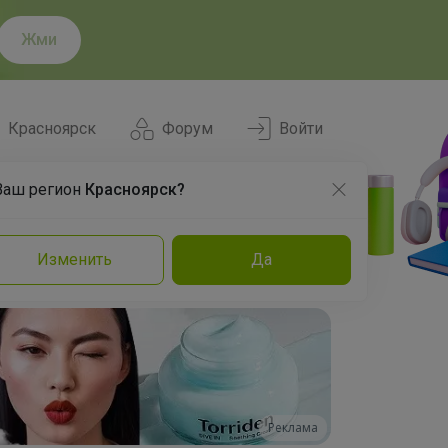
Жми
Красноярск
Форум
Войти
Ваш регион
Красноярск?
Нравится
Заказы
Изменить
Да
и
Команда
Торговые марки
Эксперты
Реклама