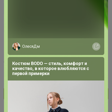
egik
Великий магистр
5.3K
154
24
66
11
ОлесяДм
На сайте 4 часа назад
День рождения 04 января
Костюм BODO — стиль, комфорт и
Красноярск
качество, в которое влюбляются с
первой примерки
В клубе с 24 июля 2013 г.
Личное сообщение