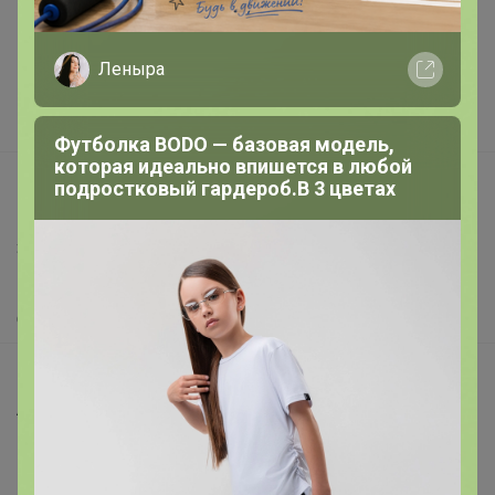
Подарочные сертификаты
Реклама на сайте
Леныра
Поставщикам
Вакансии
Футболка BODO — базовая модель,
которая идеально впишется в любой
support@24-ok.ru
подростковый гардероб.В 3 цветах
Написать в поддержку
Защита покупателя
Помощь
О нас
Все предложения
Анонсы
Новости
Поддержка альпак