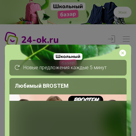
Жми
Новые предложения каждые 5 минут
Любимый BROSTEM
Реклама
Главная
Члены клуба
egik