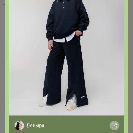
Скопировать ссылку
Медали
11
Номинировать на медаль
4
2
2
2
1
Подпись
Леныра