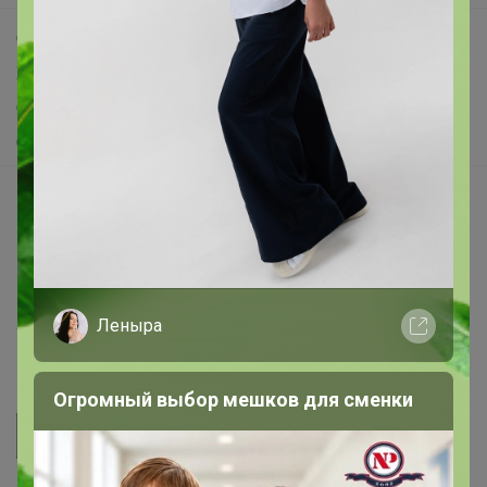
Самое выгодное
Хиты продаж
Самое желанное
Самое быстрое
Начать зарабатывать с 24-ok
Picabox.ru - Лучшее место для ваших изображений
Розыгрыш - Генератор случайных чисел
Пульс нашего маркетплейса
Леныра
Укорачиватель ссылок
Огромный выбор мешков для сменки