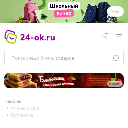
Жми
Реклама
Главная
Члены клуба
Бутявочка