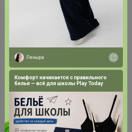
Вакансии
support@24-ok.ru
Написать в поддержку
Защита покупателя
Помощь
О нас
Леныра
Все предложения
Комфорт начинается с правильного
Анонсы
белья — всё для школы Play Today
Новости
Поддержка альпак
Самое выгодное
Хиты продаж
Самое желанное