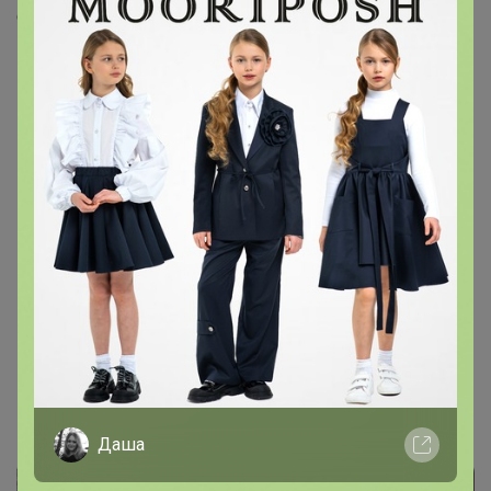
Скопировать ссылку
Медали
Номинировать на медаль
Будьте первым!
Друзья в клубе
1
Даша