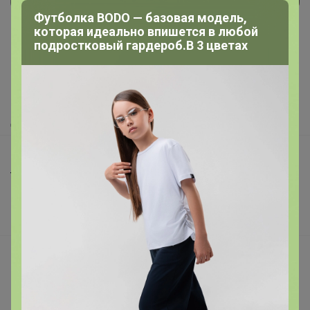
Реклама
Футболка BODO — базовая модель,
которая идеально впишется в любой
подростковый гардероб.В 3 цветах
Как здесь все устроено?
Как сделать заказ?
Как получить?
Доставка
Шоурумы
Торговые марки
Наша команда
В наличии
Подарочные сертификаты
Реклама на сайте
Поставщикам