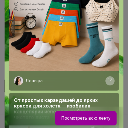
Самое быстрое
Начать зарабатывать с 24-ok
Picabox.ru - Лучшее место для ваших изображений
Розыгрыш - Генератор случайных чисел
Пульс нашего маркетплейса
Укорачиватель ссылок
Леныра
От простых карандашей до ярких
красок для холста — изобилие
канцелярии исполнит любую мечту с
чистого листа
Посмотреть всю ленту
Ваш регион
Красноярск?
Продолжая использовать этот сайт и нажимая кнопку