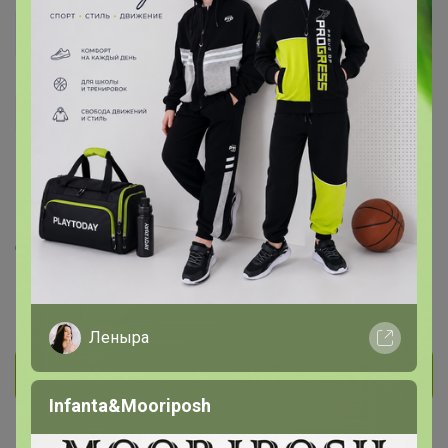
ЛЕКА68
Фанат СП
95
1
20
На сайте 27 февраля, 2025 17:11
День рождения 01 января
Красноярск
В клубе с 26 марта 2022 г.
Леныра
Личное сообщение
Infanta&Mooriposh