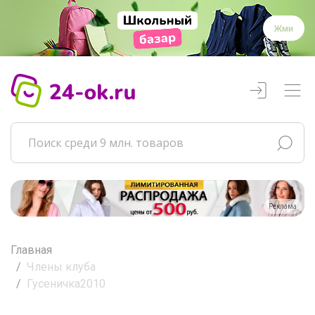
Жми
Реклама
Главная
Члены клуба
Гусеничка2010