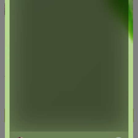
nem060
Великий магистр
1.9K
347
35
107
34
На сайте 27 июля, 2026 18:02
День рождения 02 декабря
Красноярск
В клубе с 27 апреля 2013 г.
Личное сообщение