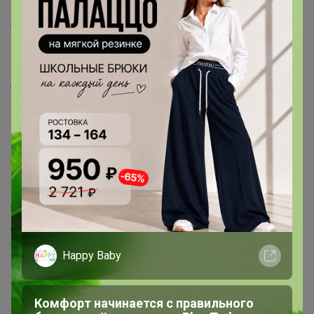
Помощь
О нас
Все предложения
Анонсы
Новости
Поддержка альпак
Самое выгодное
Хиты продаж
Самое желанное
Самое быстрое
Happy Baby
Начать зарабатывать с 24-ok
Picabox.ru - Лучшее место для ваших изображений
Комфорт начинается с правильного
Розыгрыш - Генератор случайных чисел