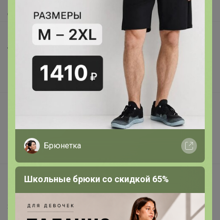
Доставка
Шоурумы
Торговые марки
Наша команда
В наличии
Подарочные сертификаты
Реклама на сайте
Поставщикам
Брюнетка
Вакансии
support@24-ok.ru
Школьные брюки со скидкой 65%
Написать в поддержку
Защита покупателя