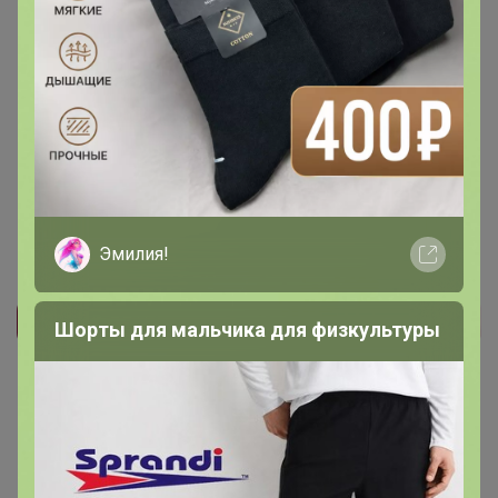
1
1
1
Друзья в клубе
2
Эмилия!
Шорты для мальчика для физкультуры
Реклама
Как здесь все устроено?
Как сделать заказ?
Как получить?