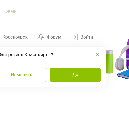
Жми
Красноярск
Форум
Войти
Ваш регион
Красноярск?
Нравится
Заказы
Изменить
Да
и
Команда
Торговые марки
Эксперты