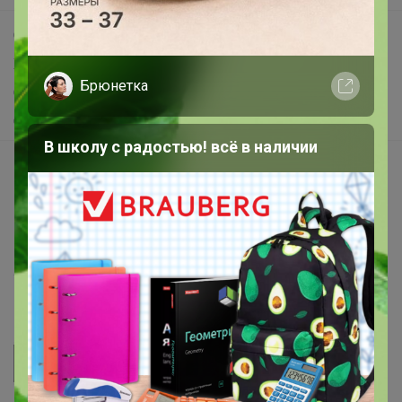
Самое выгодное
Хиты продаж
Брюнетка
Самое желанное
Самое быстрое
В школу с радостью! всё в наличии
Начать зарабатывать с 24-ok
Picabox.ru - Лучшее место для ваших изображений
Розыгрыш - Генератор случайных чисел
Пульс нашего маркетплейса
Укорачиватель ссылок