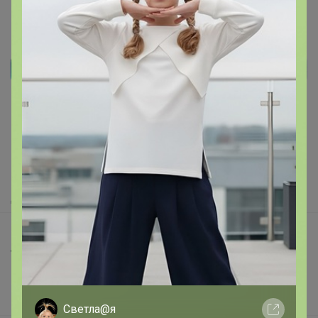
Реклама
Как здесь все устроено?
Как сделать заказ?
Как получить?
Доставка
Шоурумы
Торговые марки
Наша команда
В наличии
Светла@я