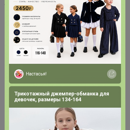
Скопировать ссылку
Медали
22
Номинировать на медаль
9
8
2
Настасья!
1
1
1
Трикотажный джемпер-обманка для
девочек, размеры 134-164
Друзья в клубе
3