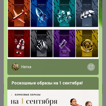
каринак
Великий магистр
1.8K
60
7
580
22
На сайте 4 июня, 2026 10:31
День рождения 20 октября
Красноярск
Натка
В клубе с 13 апреля 2013 г.
Роскошные образы на 1 сентября!
Личное сообщение