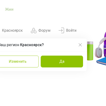
Жми
Красноярск
Форум
Войти
Ваш регион
Красноярск?
Нравится
Заказы
Изменить
Да
и
Команда
Торговые марки
Эксперты