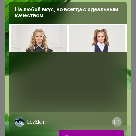
Хиты продаж
На любой вкус, но всегда с идеальным
Самое желанное
качеством
Самое быстрое
Начать зарабатывать с 24-ok
Picabox.ru - Лучшее место для ваших изображений
Розыгрыш - Генератор случайных чисел
Пульс нашего маркетплейса
Укорачиватель ссылок
LovEIam