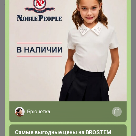
Скопировать ссылку
Медали
3
Номинировать на медаль
2
1
Друзья в клубе
1
Брюнетка
Самые выгодные цены на BROSTEM