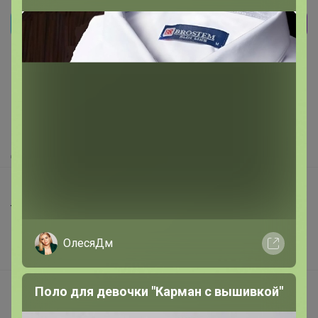
Реклама
Как здесь все устроено?
Как сделать заказ?
Как получить?
Доставка
Шоурумы
Торговые марки
Наша команда
ОлесяДм
В наличии
Подарочные сертификаты
Поло для девочки "Карман с вышивкой"
Реклама на сайте