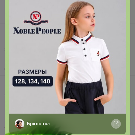
Поставщикам
Вакансии
support@24-ok.ru
Написать в поддержку
Защита покупателя
Помощь
О нас
Все предложения
Анонсы
Новости
Поддержка альпак
Брюнетка
Самое выгодное