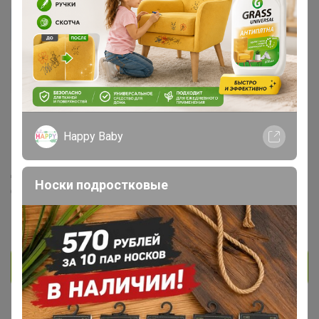
Ямама87
Гений СП
638
78
7
182
3
Happy Baby
На сайте 6 августа, 2026 17:09
День рождения 01 января
Носки подростковые
Сосновоборск
В клубе с 7 октября 2018 г.
Личное сообщение