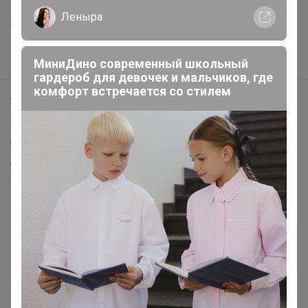
Леныра
Анонсы
Новости
МиниДино современный школьный
Поддержка альпак
гардероб для девочек и мальчиков, где
комфорт встречается со стилем
Самое выгодное
Хиты продаж
Самое желанное
Самое быстрое
Начать зарабатывать с 24-ok
Picabox.ru - Лучшее место для ваших изображений
Розыгрыш - Генератор случайных чисел
Пульс нашего маркетплейса
Укорачиватель ссылок