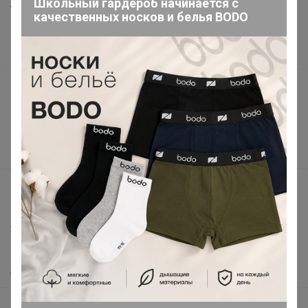
Школьный гардероб начинается с
Торговые марки
качественных носков и белья BODO
Наша команда
В наличии
Подарочные сертификаты
Реклама на сайте
Поставщикам
Вакансии
support@24-ok.ru
Написать в поддержку
Защита покупателя
Помощь
О нас
Все предложения