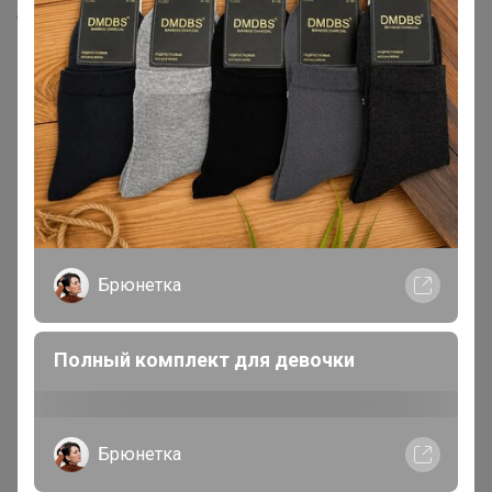
Скопировать ссылку
Медали
3
Номинировать на медаль
1
1
1
Брюнетка
Друзья в клубе
11
Полный комплект для девочки
Брюнетка