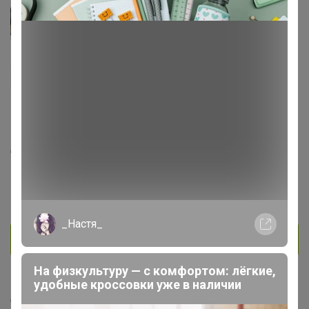
АннаСова
Магистр
1.1K
97
10
141
2
День рождения 01 января
Красноярск
В клубе с 26 июня 2018 г.
_Настя_
Личное сообщение
На физкультуру — с комфортом: лёгкие,
удобные кроссовки уже в наличии
Скопировать ссылку