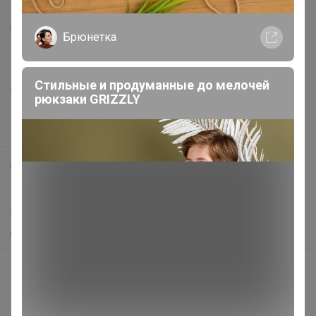
Помощь
О нас
Брюнетка
Все предложения
Стильные и продуманные до мелочей
Анонсы
рюкзаки GRIZZLY
Новости
Поддержка альпак
Самое выгодное
Хиты продаж
Самое желанное
Самое быстрое
Начать зарабатывать с 24-ok
Picabox.ru - Лучшее место для ваших изображений
Розыгрыш - Генератор случайных чисел