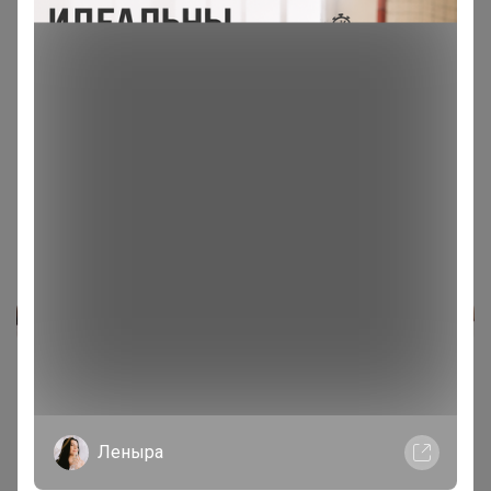
Медали
2
Номинировать на медаль
1
1
Реклама
Как здесь все устроено?
Как сделать заказ?
Леныра
Как получить?