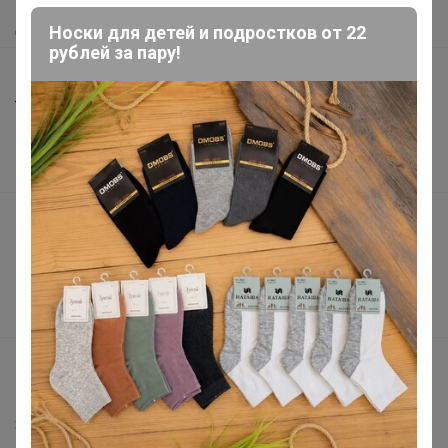
Доставка
Носки для детей и подростков от 22
рублей за пару!
Шоурумы
Торговые марки
Наша команда
В наличии
Подарочные сертификаты
Реклама на сайте
Поставщикам
Вакансии
support@24-ok.ru
Написать в поддержку
Защита покупателя