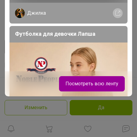
Пульс нашего маркетплейса
Джилка
Укорачиватель ссылок
Футболка для девочки Лапша
Посмотреть всю ленту
Ваш регион
Красноярск?
Продолжая использовать этот сайт и нажимая кнопку
«Принять», вы даёте согласие на обработку файлов
© ООО "Лявита", ОГРН 1122468054070, 2012 - 2026
cookie
Политика конфиденциальности
Изменить
Да
Cоглашение пользователя
Подробнее
Принять