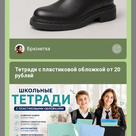
АннаСова
Магистр
В теме "Макаронная фабрика «Добродея». Полвека
несём традиции Италии на просторы России"
Брюнетка
1
16 апреля, 2026 20:10
Расфиксируйте, пожалуйста, заказ, уж очень долго
Тетради с пластиковой обложкой от 20
рублей
АннаСова
Магистр
В теме "Точка вкуса ♫♫♫ Салат Чука и клемы
вонголе со скидкой ♫♫♫"