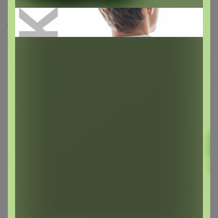
Сообщения пользователя —
АннаСова
1
2
3
4
5
Показаны записи
1-10
из
97
.
АннаСова
Магистр
В теме "Удаликс (Udalix) — экологичная химия для
дома"
3 мая, 2026 22:05
Добрый день, у меня при переходе к оплате выдаёт