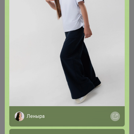
АннаСова
Магистр
В теме "Каких функций не хватает в системе, на
форуме? Предложения"
4
31 июля, 2025 08:36
Поиск на сайте не соответствует моим ожиданиям
(просто дно). Если досконально не знать ассортимент
закупок, ничего не найдешь, увы.
Леныра
АннаСова
Магистр