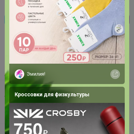
Реклама
Как здесь все устроено?
Как сделать заказ?
Как получить?
Доставка
Эмилия!
Шоурумы
Кроссовки для физкультуры
Торговые марки
Наша команда
В наличии
Подарочные сертификаты