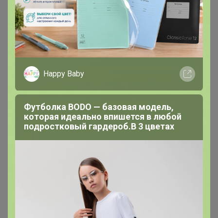
14 марта, 2026 18:43
Поменяйте, пожалуйста, если можно, на ЦР
Красноярье!
Happy Baby
АннаСова
Магистр
Футболка BODO — базовая модель,
которая идеально впишется в любой
подростковый гардероб.В 3 цветах
В теме "⚡️АRGO Exclusivе⚡️"
2 августа, 2025 19:29
Выпишите, пожалуйста, с футболку мужской f42, я
записывалась на неё по значительно более низкой
цене