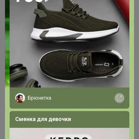
Реклама на сайте
Поставщикам
Вакансии
support@24-ok.ru
Написать в поддержку
Защита покупателя
Помощь
О нас
Все предложения
Брюнетка
Анонсы
Новости
Сменка для девочки
Поддержка альпак