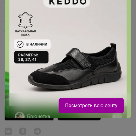
Самое выгодное
Хиты продаж
Самое желанное
Самое быстрое
Начать зарабатывать с 24-ok
Picabox.ru - Лучшее место для ваших изображений
Розыгрыш - Генератор случайных чисел
Пульс нашего маркетплейса
Укорачиватель ссылок
Посмотреть всю ленту
Брюнетка