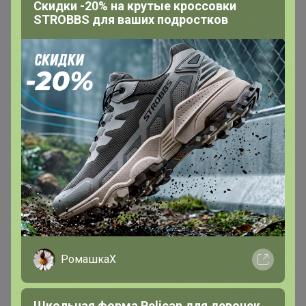
Скидки -20% на крутые кроссовки
STROBBS для ваших подростков
В теме "СКИДКИ на демисезон - цены от 2880р!
Ledos - надежные мужские куртки с 46 до 66
размера! Бомберы, парки, пуховики * Рассрочка
ДОЛЯМИ * ПОСЛЕДНИЙ ВЫКУП, дозаказ до 26/01"
23 января, 2025 03:28
belkakrsk
, добрый день, подскажите, пожалуйста, при
оплате долями проценты банку выплачиваются? Или
только стоимость товара плюс оргпроцент?
АннаСова
Магистр
РомашкаХ
В теме "БАРОША ⚡️ЧЕРНАЯ ПЯТНИЦА до -50%⚡️
Школьная форма Pelican для девочек