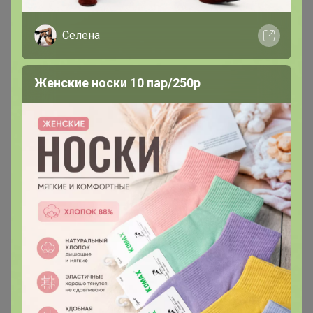
Селена
АннаСова
Магистр
Женские носки 10 пар/250р
В теме "ЦР Красноярье"
1
15 ноября, 2024 18:27
Вопрос решился, благодарю
1
2
3
4
5
Показаны записи
1-10
из
97
.