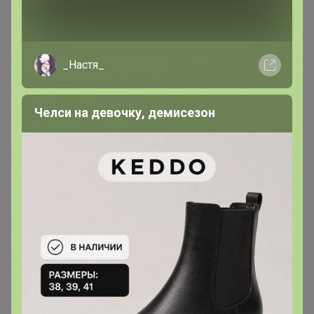
ошибку
_Настя_
АннаСова
Магистр
Челси на девочку, демисезон
В теме "РУССКИЙ ЛЮКС - RBG, ANNA SHAROVA,
OSTRIKOV, OPENFACE и другие"
24 апреля, 2026 12:41
Подскажите, пожалуста, до какого срок годности
сыворотки в наличии ,,Антивозрастная сыворотка для
лица с ретинолом RETINOL AND ALL 0,5%, Openface,,?
Прозапас хочу взять