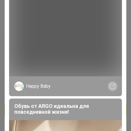
Engel
Гений СП
699
134
6
1.4K
7
На сайте 6 часов назад
День рождения 11 февраля
Красноярск
Happy Baby
В клубе с 19 июня 2018 г.
Обувь от ARGO идеальна для
Личное сообщение
повседневной жизни!