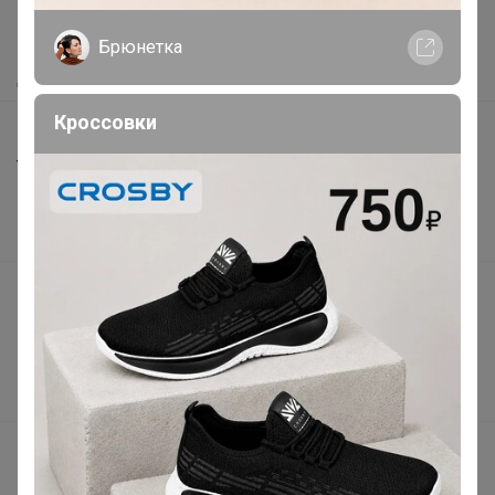
Как сделать заказ?
Как получить?
Брюнетка
Доставка
Кроссовки
Шоурумы
Торговые марки
Наша команда
В наличии
Подарочные сертификаты
Реклама на сайте
Поставщикам
Вакансии
support@24-ok.ru
Написать в поддержку