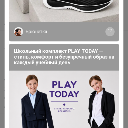
Защита покупателя
Помощь
О нас
Брюнетка
Все предложения
Анонсы
Школьный комплект PLAY TODAY —
стиль, комфорт и безупречный образ на
Новости
каждый учебный день
Поддержка альпак
Самое выгодное
Хиты продаж
Самое желанное
Самое быстрое
Начать зарабатывать с 24-ok