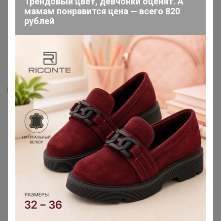
Трендовый цвет, девчонки оценят. А
мамам понравится цена — всего 820
рублей
Подпись
https://vk.com/shevalova_studio
Реклама
Как здесь все устроено?