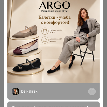
Скопировать ссылку
Медали
7
Номинировать на медаль
3
1
1
1
1
Друзья в клубе
5
belkakrsk