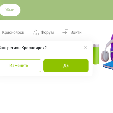
Жми
Красноярск
Форум
Войти
Ваш регион
Красноярск?
Нравится
Заказы
Изменить
Да
и
Команда
Торговые марки
Эксперты