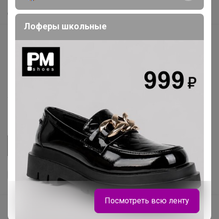
Самое быстрое
Лоферы школьные
Начать зарабатывать с 24-ok
Picabox.ru - Лучшее место для ваших изображений
Розыгрыш - Генератор случайных чисел
Пульс нашего маркетплейса
Укорачиватель ссылок
Посмотреть всю ленту
Ваш регион
Красноярск?
Продолжая использовать этот сайт и нажимая кнопку
«Принять», вы даёте согласие на обработку файлов