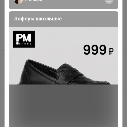
Реклама
Лоферы школьные
Как здесь все устроено?
Как сделать заказ?
Как получить?
Доставка
Шоурумы
Торговые марки
Наша команда
В наличии
Подарочные сертификаты
Реклама на сайте
Поставщикам