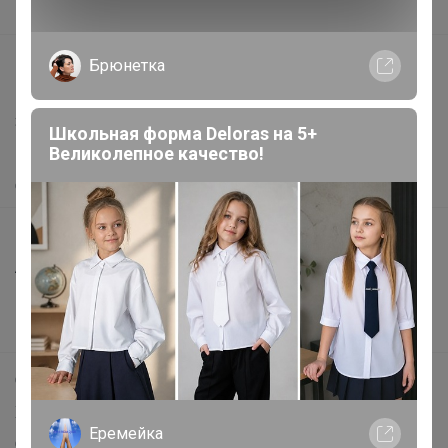
Вакансии
support@24-ok.ru
Брюнетка
Написать в поддержку
Защита покупателя
Школьная форма Deloras на 5+
Великолепное качество!
Помощь
О нас
Все предложения
Анонсы
Новости
Поддержка альпак
Самое выгодное
Хиты продаж
Еремейка
Самое желанное