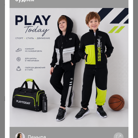
Скопировать ссылку
Медали
2
Номинировать на медаль
1
1
Подпись
Леныра