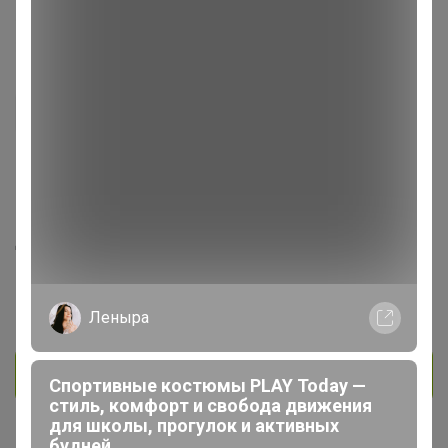
Silentium1990
Виртуоз СП
467
45
3
81
2
На сайте 5 часов назад
День рождения 18 мая
Красноярск
В клубе с 23 января 2018 г.
Леныра
Личное сообщение
Спортивные костюмы PLAY Today —
стиль, комфорт и свобода движения
для школы, прогулок и активных
будней