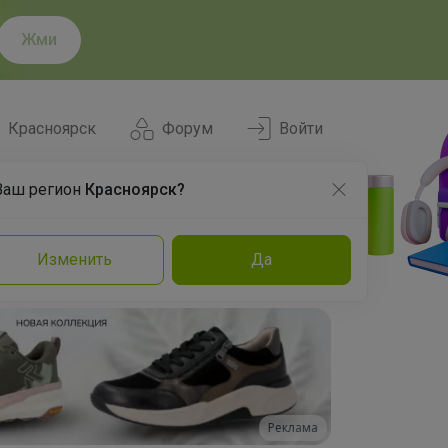
Жми
Красноярск
Форум
Войти
Ваш регион
Красноярск?
Нравится
Заказы
Изменить
Да
и
Команда
Торговые марки
Эксперты
Реклама