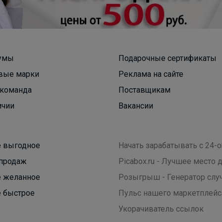
Брюнетка
Забудьте о мятых углах и порванных краях:
прочная пластиковая обложка сохранит
умы
Подарочные сертификаты
безупречный вид тетради с первого до самого
последнего дня учебного года
вые марки
Реклама на сайте
команда
Поставщикам
ичии
Вакансии
 выгодное
Начать зарабатывать с 24-o
продаж
Picabox.ru - Лучшее место
 желанное
Розыгрыш - Генератор слу
 быстрое
Пульс нашего маркетплейс
Укорачиватель ссылок