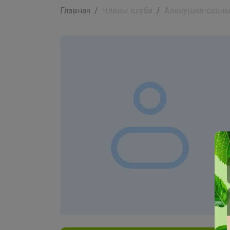
Главная
Члены клуба
Аленушка-солн